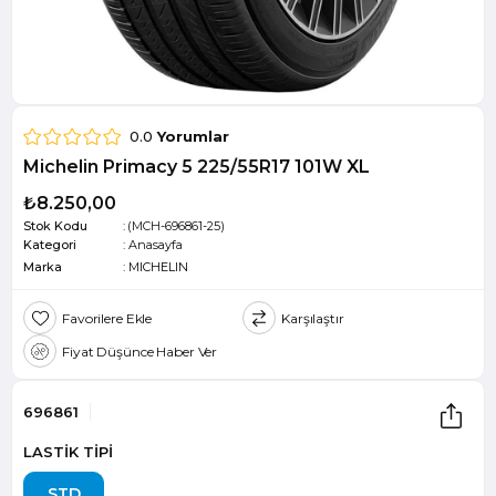
0.0
Yorumlar
Michelin Primacy 5 225/55R17 101W XL
₺8.250,00
Stok Kodu
(MCH-696861-25)
Kategori
:
Anasayfa
Marka
:
MICHELIN
Favorilere Ekle
Karşılaştır
Fiyat Düşünce Haber Ver
696861
LASTİK TİPİ
STD