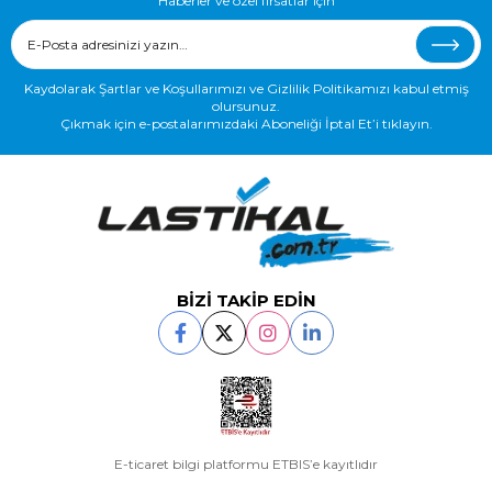
Haberler ve özel fırsatlar için
Kaydolarak Şartlar ve Koşullarımızı ve Gizlilik Politikamızı kabul etmiş
olursunuz.
Çıkmak için e-postalarımızdaki Aboneliği İptal Et’i tıklayın.
BİZİ TAKİP EDİN
E-ticaret bilgi platformu ETBIS’e kayıtlıdır