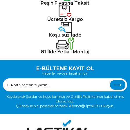
Peşin Fiyatına Taksit
Ücretsiz Kargo
Koşulsuz İade
81 İlde Yetkili Montaj
E-BÜLTENE KAYIT OL
Haberler ve özel fırsatlar için
Kaydolarak Şartlar ve Koşullarımızı ve Gizlilik Politikamızı kabul etmiş
olursunuz.
Çıkmak için e-postalarımızdaki Aboneliği İptal Et’i tıklayın.