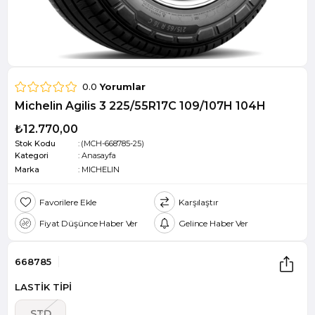
0.0
Yorumlar
Michelin Agilis 3 225/55R17C 109/107H 104H
₺12.770,00
Stok Kodu
(MCH-668785-25)
Kategori
:
Anasayfa
Marka
:
MICHELIN
Favorilere Ekle
Karşılaştır
Fiyat Düşünce Haber Ver
Gelince Haber Ver
668785
LASTİK TİPİ
STD