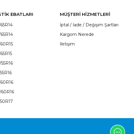
STİK EBATLARI
MÜŞTERİ HİZMETLERİ
/65R14
İptal / İade / Değişim Şartları
/65R14
Kargom Nerede
/60R15
İletişim
/65R15
/55R16
/55R16
/60R16
/60R16
/50R17