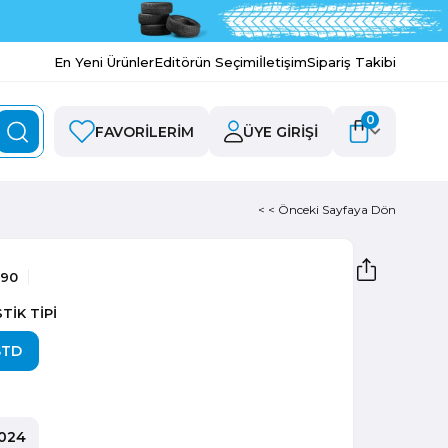
En Yeni Ürünler
Editörün Seçimi
İletişim
Sipariş Takibi
0
FAVORILERIM
ÜYE GIRIŞI
< < Önceki Sayfaya Dön
190
TİK TİPİ
STD
024