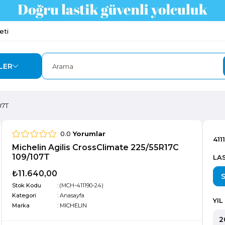
eti
LER
07T
0.0
Yorumlar
411
Michelin Agilis CrossClimate 225/55R17C
109/107T
LAS
₺11.640,00
Stok Kodu
(MCH-411190-24)
Kategori
:
Anasayfa
YIL
Marka
:
MICHELIN
2