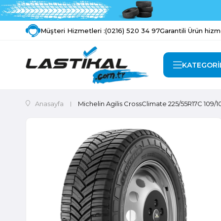
Müşteri Hizmetleri :
(0216) 520 34 97
Garantili Ürün hizm
KATEGORİ
Anasayfa
Michelin Agilis CrossClimate 225/55R17C 109/1