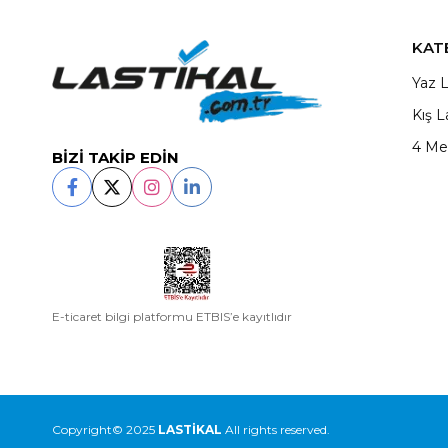
KAT
Yaz L
Kış L
4 Me
BİZİ TAKİP EDİN
E-ticaret bilgi platformu ETBIS’e kayıtlıdır
Copyright© 2025
LASTİKAL
All rights reserved.