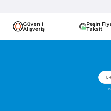
Güvenli
Peşin Fiy
Alışveriş
Taksit
K