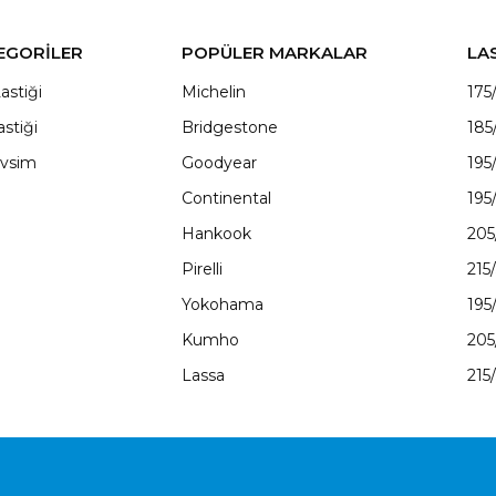
EGORİLER
POPÜLER MARKALAR
LA
astiği
Michelin
175
astiği
Bridgestone
185
vsim
Goodyear
195
Continental
195
Hankook
205
Pirelli
215
Yokohama
195
Kumho
205
Lassa
215