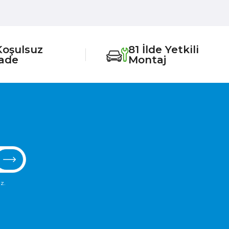
Koşulsuz
81 İlde Yetkili
İade
Montaj
z.