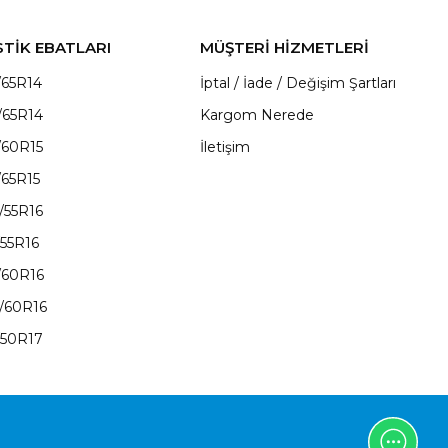
STİK EBATLARI
MÜŞTERİ HİZMETLERİ
/65R14
İptal / İade / Değişim Şartları
/65R14
Kargom Nerede
/60R15
İletişim
/65R15
/55R16
/55R16
/60R16
/60R16
/50R17