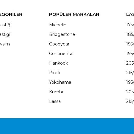
EGORİLER
POPÜLER MARKALAR
LA
astiği
Michelin
175
astiği
Bridgestone
185
vsim
Goodyear
195
Continental
195
Hankook
205
Pirelli
215
Yokohama
195
Kumho
205
Lassa
215