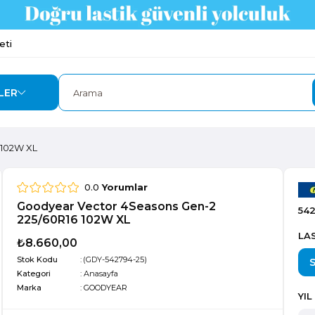
eti
LER
 102W XL
0.0
Yorumlar
Goodyear Vector 4Seasons Gen-2
54
225/60R16 102W XL
LAS
₺8.660,00
Stok Kodu
(GDY-542794-25)
Kategori
:
Anasayfa
Marka
:
GOODYEAR
YIL