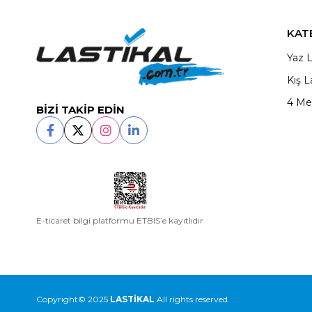
KAT
Yaz L
Kış L
4 Me
BİZİ TAKİP EDİN
E-ticaret bilgi platformu ETBIS’e kayıtlıdır
Copyright© 2025
LASTİKAL
All rights reserved.