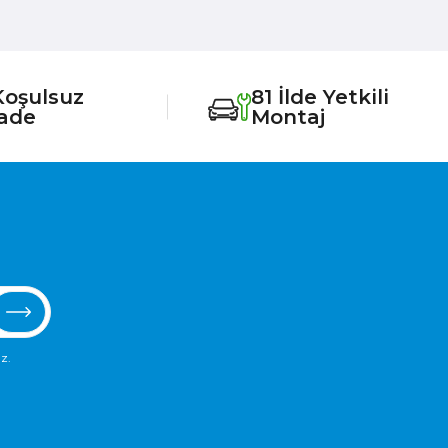
Koşulsuz
81 İlde Yetkili
İade
Montaj
z.