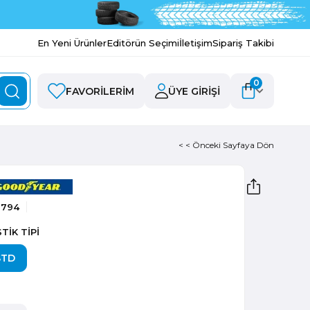
En Yeni Ürünler
Editörün Seçimi
İletişim
Sipariş Takibi
0
FAVORILERIM
ÜYE GIRIŞI
< < Önceki Sayfaya Dön
2794
TİK TİPİ
STD