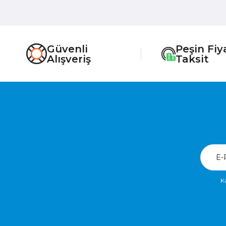
Güvenli
Peşin Fiy
Alışveriş
Taksit
K