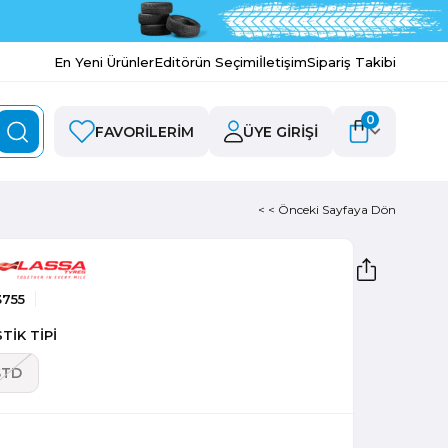
En Yeni Ürünler
Editörün Seçimi
İletişim
Sipariş Takibi
0
FAVORILERIM
ÜYE GIRIŞI
< < Önceki Sayfaya Dön
3755
TİK TİPİ
STD