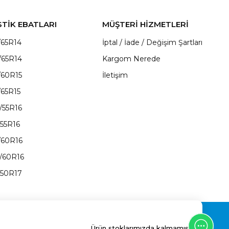
STİK EBATLARI
MÜŞTERİ HİZMETLERİ
/65R14
İptal / İade / Değişim Şartları
/65R14
Kargom Nerede
/60R15
İletişim
/65R15
/55R16
/55R16
/60R16
/60R16
/50R17
Ürün stoklarımızda kalmamıştır.