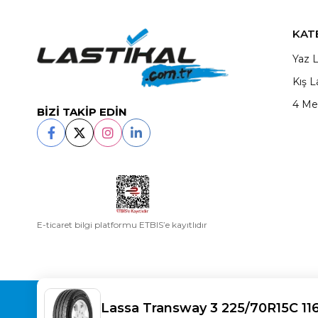
KAT
Yaz L
Kış L
4 Me
BİZİ TAKİP EDİN
E-ticaret bilgi platformu ETBIS’e kayıtlıdır
Copyright© 2025
LASTİKAL
All rights reserved.
Lassa Transway 3 225/70R15C 11