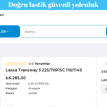
eti
LER
0.0
Yorumlar
Lassa Transway 3 225/70R15C 116/114S
24
₺6.285,00
LAS
Stok Kodu
(LSS-243755-25)
Kategori
:
Anasayfa
Marka
:
LASSA