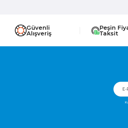
Güvenli
Peşin Fiy
Alışveriş
Taksit
K