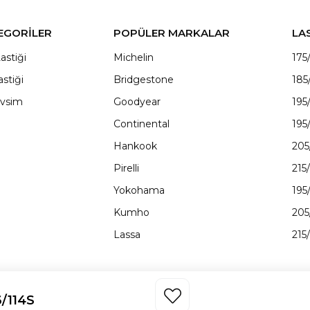
EGORİLER
POPÜLER MARKALAR
LA
astiği
Michelin
175
astiği
Bridgestone
185
vsim
Goodyear
195
Continental
195
Hankook
205
Pirelli
215
Yokohama
195
Kumho
205
Lassa
215
6/114S