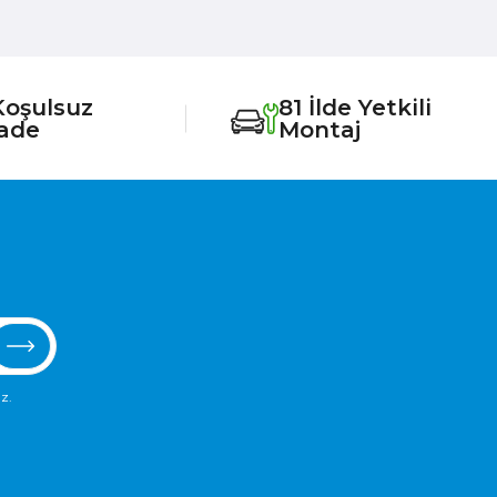
Koşulsuz
81 İlde Yetkili
İade
Montaj
z.