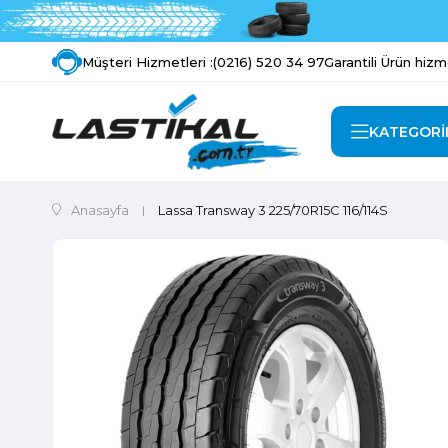
Müşteri Hizmetleri :
(0216) 520 34 97
Garantili Ürün hizm
KATEGORİ
Anasayfa
Lassa Transway 3 225/70R15C 116/114S