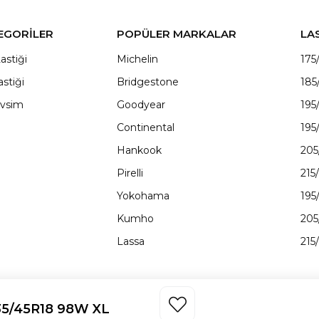
EGORİLER
POPÜLER MARKALAR
LA
astiği
Michelin
175
astiği
Bridgestone
185
vsim
Goodyear
195
Continental
195
Hankook
205
Pirelli
215
Yokohama
195
Kumho
205
Lassa
215
35/45R18 98W XL