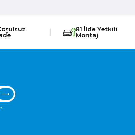
Koşulsuz
81 İlde Yetkili
İade
Montaj
z.