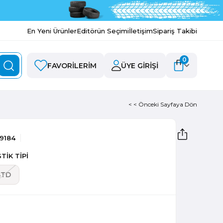
En Yeni Ürünler
Editörün Seçimi
İletişim
Sipariş Takibi
0
FAVORILERIM
ÜYE GIRIŞI
< < Önceki Sayfaya Dön
9184
TİK TİPİ
STD