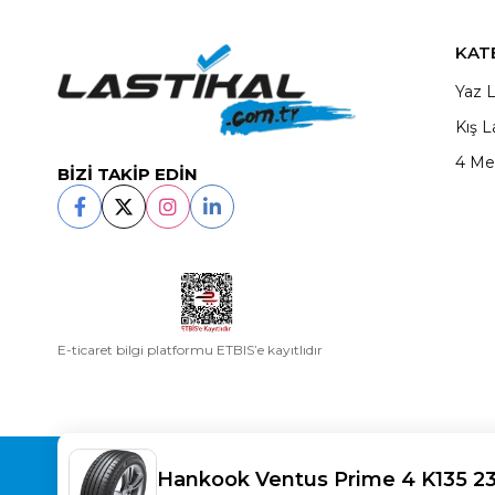
KAT
Yaz L
Kış L
4 Me
BİZİ TAKİP EDİN
E-ticaret bilgi platformu ETBIS’e kayıtlıdır
Copyright© 2025
LASTİKAL
All rights reserved.
Hankook Ventus Prime 4 K135 2