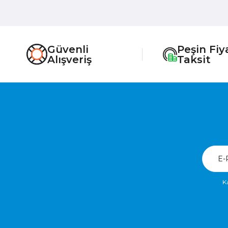
Güvenli
Peşin Fiy
Alışveriş
Taksit
K