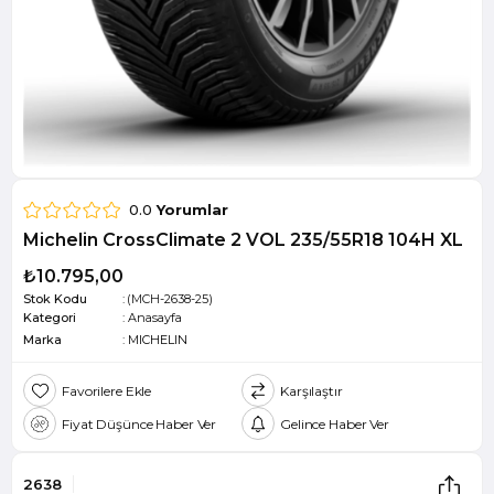
0.0
Yorumlar
Michelin CrossClimate 2 VOL 235/55R18 104H XL
₺10.795,00
Stok Kodu
(MCH-2638-25)
Kategori
:
Anasayfa
Marka
:
MICHELIN
Favorilere Ekle
Karşılaştır
Fiyat Düşünce Haber Ver
Gelince Haber Ver
2638