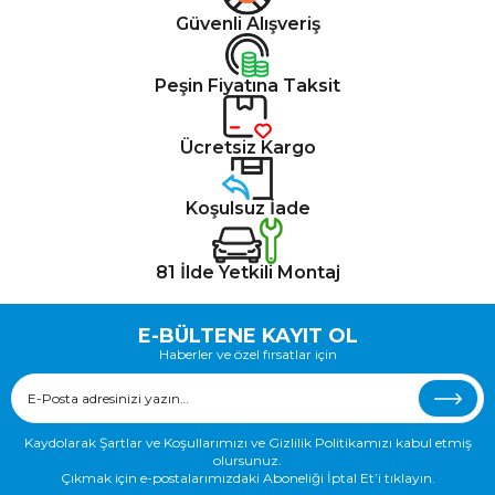
Güvenli Alışveriş
Peşin Fiyatına Taksit
Ücretsiz Kargo
Koşulsuz İade
81 İlde Yetkili Montaj
E-BÜLTENE KAYIT OL
Haberler ve özel fırsatlar için
Kaydolarak Şartlar ve Koşullarımızı ve Gizlilik Politikamızı kabul etmiş
olursunuz.
Çıkmak için e-postalarımızdaki Aboneliği İptal Et’i tıklayın.