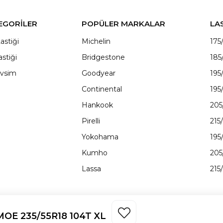
EGORİLER
POPÜLER MARKALAR
LA
astiği
Michelin
175
astiği
Bridgestone
185
vsim
Goodyear
195
Continental
195
Hankook
205
Pirelli
215
Yokohama
195
Kumho
205
Lassa
215
MOE 235/55R18 104T XL