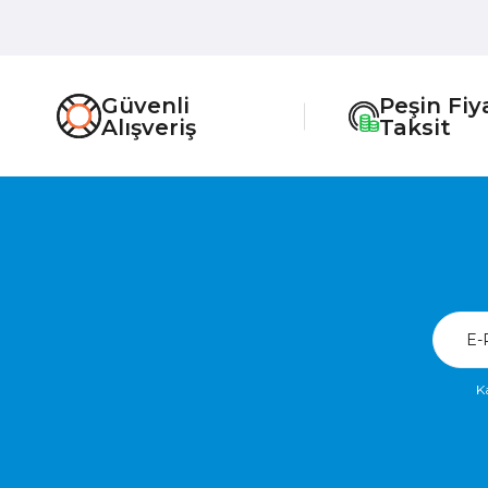
Güvenli
Peşin Fiy
Alışveriş
Taksit
K