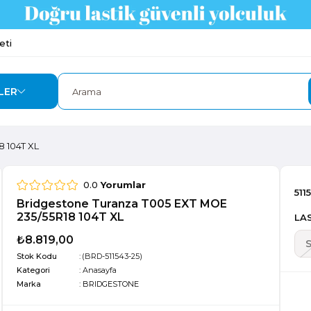
eti
LER
8 104T XL
0.0
Yorumlar
511
Bridgestone Turanza T005 EXT MOE
235/55R18 104T XL
LAS
₺8.819,00
Stok Kodu
(BRD-511543-25)
Kategori
:
Anasayfa
Marka
:
BRIDGESTONE