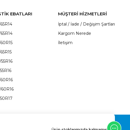
STİK EBATLARI
MÜŞTERİ HİZMETLERİ
/65R14
İptal / İade / Değişim Şartları
/65R14
Kargom Nerede
/60R15
İletişim
/65R15
/55R16
/55R16
/60R16
/60R16
/50R17
Ürün stoklarımızda kalmamıştır.