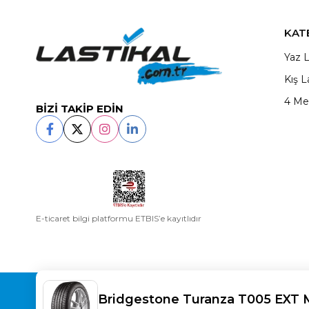
KAT
Yaz L
Kış L
4 Me
BİZİ TAKİP EDİN
E-ticaret bilgi platformu ETBIS’e kayıtlıdır
Copyright© 2025
LASTİKAL
All rights reserved.
Bridgestone Turanza T005 EXT 