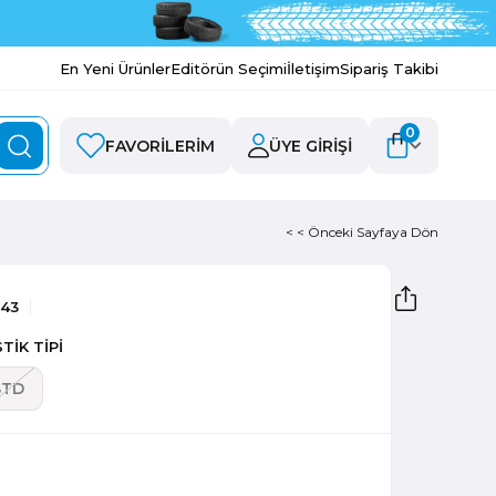
En Yeni Ürünler
Editörün Seçimi
İletişim
Sipariş Takibi
0
FAVORILERIM
ÜYE GIRIŞI
< < Önceki Sayfaya Dön
543
TİK TİPİ
STD