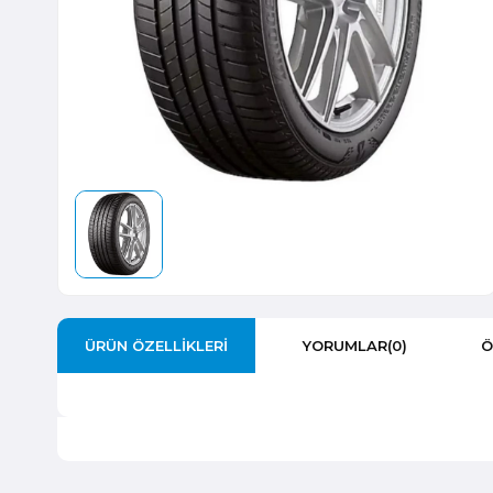
ÜRÜN ÖZELLIKLERI
YORUMLAR
(0)
Ö