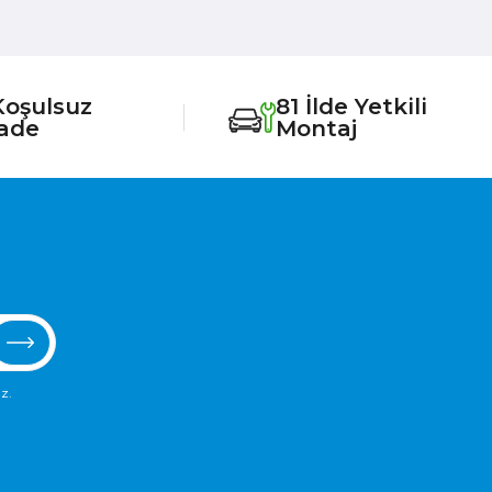
Koşulsuz
81 İlde Yetkili
İade
Montaj
z.