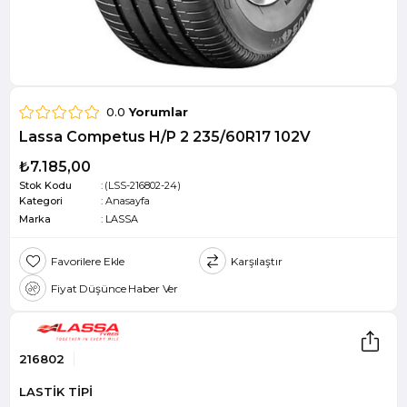
0.0
Yorumlar
Lassa Competus H/P 2 235/60R17 102V
₺7.185,00
Stok Kodu
(LSS-216802-24)
Kategori
:
Anasayfa
Marka
:
LASSA
Favorilere Ekle
Karşılaştır
Fiyat Düşünce Haber Ver
216802
LASTİK TİPİ