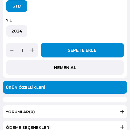
STD
YIL
2024
ÜRÜN ÖZELLIKLERI
YORUMLAR
(0)
ÖDEME SEÇENEKLERI