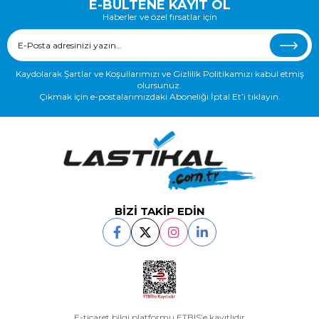
E-BÜLTENE KAYIT OL
Haberler ve özel fırsatlar için
Kaydolarak Şartlar ve Koşullarımızı ve Gizlilik Politikamızı kabul etmiş
olursunuz.
Çıkmak için e-postalarımızdaki Aboneliği İptal Et’i tıklayın.
BİZİ TAKİP EDİN
E-ticaret bilgi platformu ETBIS’e kayıtlıdır