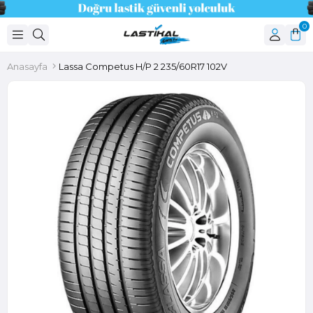
0
Anasayfa
Lassa Competus H/P 2 235/60R17 102V