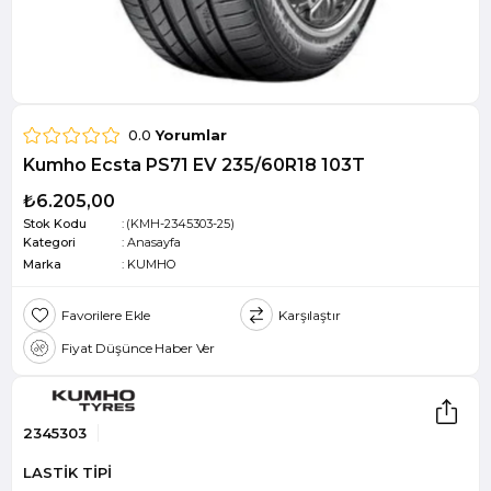
0.0
Yorumlar
Kumho Ecsta PS71 EV 235/60R18 103T
₺6.205,00
Stok Kodu
(KMH-2345303-25)
Kategori
:
Anasayfa
Marka
:
KUMHO
Favorilere Ekle
Karşılaştır
Fiyat Düşünce Haber Ver
2345303
LASTİK TİPİ