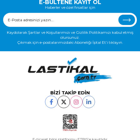
E-BÜLTENE KAYIT OL
Haberler ve özel fırsatlar için
Kaydolarak Şartlar ve Koşullarımızı ve Gizlilik Politikamızı kabul etmiş
olursunuz.
Çıkmak için e-postalarımızdaki Aboneliği İptal Et’i tıklayın.
BİZİ TAKİP EDİN
E-ticaret bilgi platformu ETBIS’e kayıtlıdır