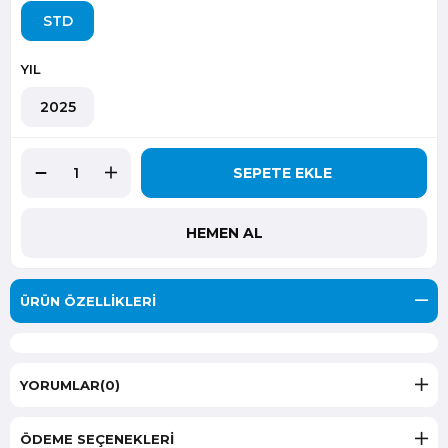
STD
YIL
2025
ÜRÜN ÖZELLIKLERI
YORUMLAR
(0)
ÖDEME SEÇENEKLERI