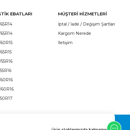
STİK EBATLARI
MÜŞTERİ HİZMETLERİ
/65R14
İptal / İade / Değişim Şartları
/65R14
Kargom Nerede
/60R15
İletişim
/65R15
/55R16
/55R16
/60R16
/60R16
/50R17
Ürün stoklarımızda kalmamıştır.