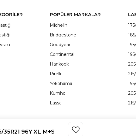
EGORİLER
POPÜLER MARKALAR
LA
astiği
Michelin
175
astiği
Bridgestone
185
vsim
Goodyear
195
Continental
195
Hankook
205
Pirelli
215
Yokohama
195
Kumho
205
Lassa
215
5/35R21 96Y XL M+S