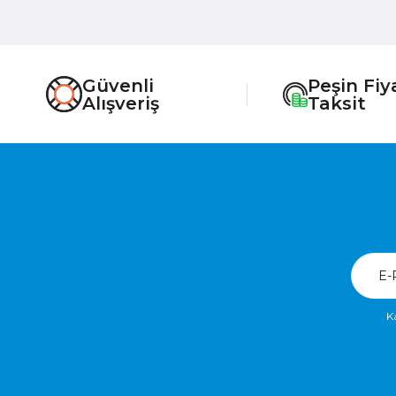
Güvenli
Peşin Fiy
Alışveriş
Taksit
K