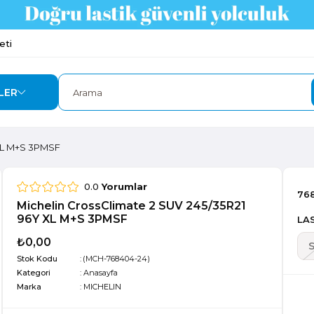
eti
LER
 XL M+S 3PMSF
0.0
Yorumlar
76
Michelin CrossClimate 2 SUV 245/35R21
96Y XL M+S 3PMSF
LAS
₺0,00
Stok Kodu
(MCH-768404-24)
Kategori
:
Anasayfa
Marka
:
MICHELIN