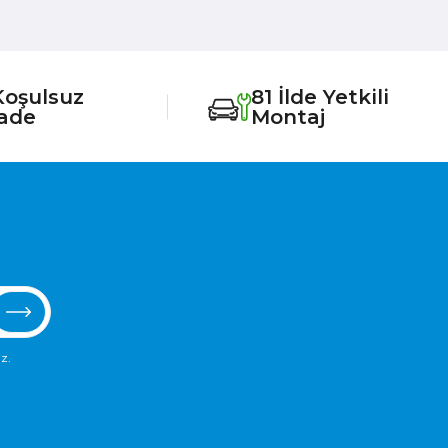
Koşulsuz
81 İlde Yetkili
İade
Montaj
z.