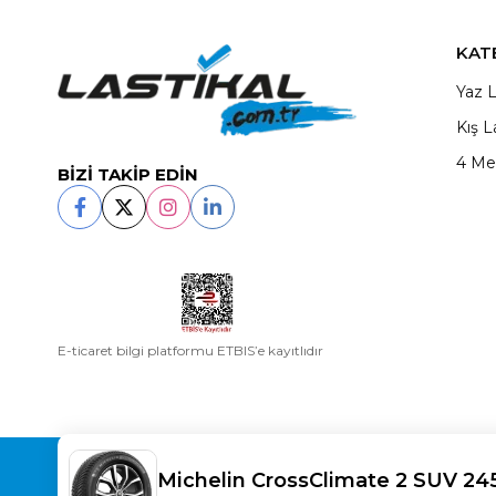
KAT
Yaz L
Kış L
4 Me
BİZİ TAKİP EDİN
E-ticaret bilgi platformu ETBIS’e kayıtlıdır
Copyright© 2025
LASTİKAL
All rights reserved.
Michelin CrossClimate 2 SUV 24