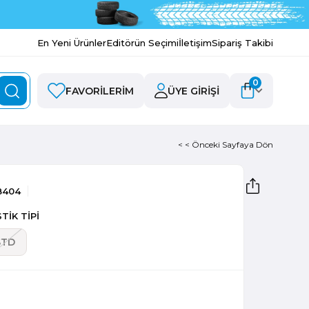
En Yeni Ürünler
Editörün Seçimi
İletişim
Sipariş Takibi
0
FAVORILERIM
ÜYE GIRIŞI
< < Önceki Sayfaya Dön
8404
TİK TİPİ
STD