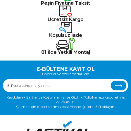
Peşin Fiyatına Taksit
Ücretsiz Kargo
Koşulsuz İade
81 İlde Yetkili Montaj
E-BÜLTENE KAYIT OL
Haberler ve özel fırsatlar için
Kaydolarak Şartlar ve Koşullarımızı ve Gizlilik Politikamızı kabul etmiş
olursunuz.
Çıkmak için e-postalarımızdaki Aboneliği İptal Et’i tıklayın.