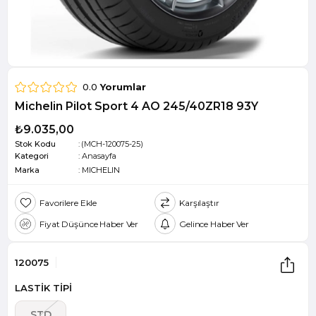
0.0
Yorumlar
Michelin Pilot Sport 4 AO 245/40ZR18 93Y
₺9.035,00
Stok Kodu
(MCH-120075-25)
Kategori
:
Anasayfa
Marka
:
MICHELIN
Favorilere Ekle
Karşılaştır
Fiyat Düşünce Haber Ver
Gelince Haber Ver
120075
LASTİK TİPİ
STD