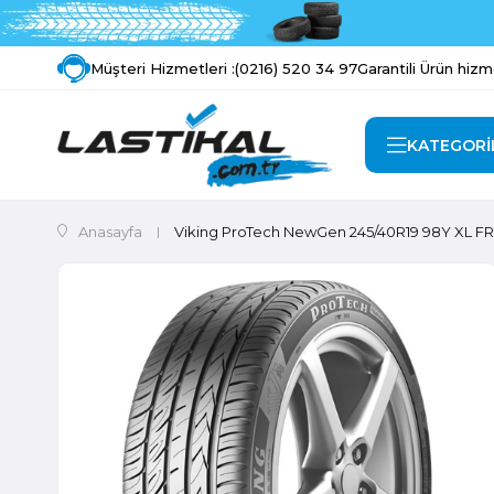
Müşteri Hizmetleri :
(0216) 520 34 97
Garantili Ürün hizm
KATEGORİ
Anasayfa
Viking ProTech NewGen 245/40R19 98Y XL FR