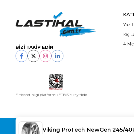
KAT
Yaz L
Kış L
4 Me
BİZİ TAKİP EDİN
E-ticaret bilgi platformu ETBIS’e kayıtlıdır
Copyright© 2025
LASTİKAL
All rights reserved.
Viking ProTech NewGen 245/40R