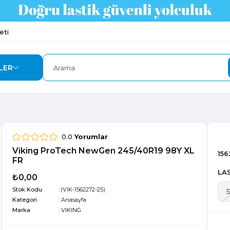
eti
LER
0.0
Yorumlar
Viking ProTech NewGen 245/40R19 98Y XL
156
FR
LAS
₺0,00
Stok Kodu
(VIK-1562272-25)
Kategori
:
Anasayfa
Marka
:
VIKING