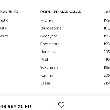
EGORİLER
POPÜLER MARKALAR
LA
astiği
Michelin
175
astiği
Bridgestone
185
vsim
Goodyear
195
Continental
195
Hankook
205
Pirelli
215
Yokohama
195
Kumho
205
Lassa
215
19 98Y XL FR