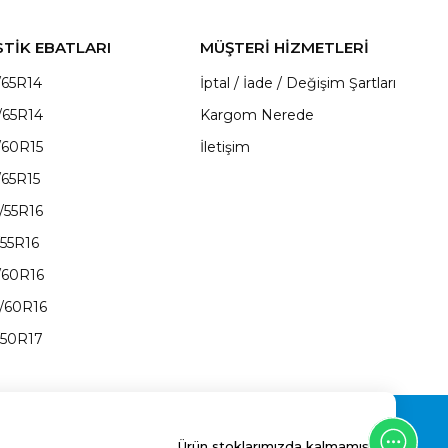
STİK EBATLARI
MÜŞTERİ HİZMETLERİ
/65R14
İptal / İade / Değişim Şartları
/65R14
Kargom Nerede
/60R15
İletişim
/65R15
/55R16
/55R16
/60R16
/60R16
/50R17
Ürün stoklarımızda kalmamıştır.