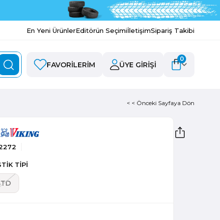
En Yeni Ürünler
Editörün Seçimi
İletişim
Sipariş Takibi
0
FAVORILERIM
ÜYE GIRIŞI
< < Önceki Sayfaya Dön
2272
TİK TİPİ
STD