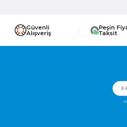
Güvenli
Peşin Fiy
Alışveriş
Taksit
K