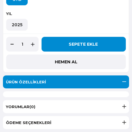
YIL
2025
ÜRÜN ÖZELLIKLERI
YORUMLAR
(0)
ÖDEME SEÇENEKLERI