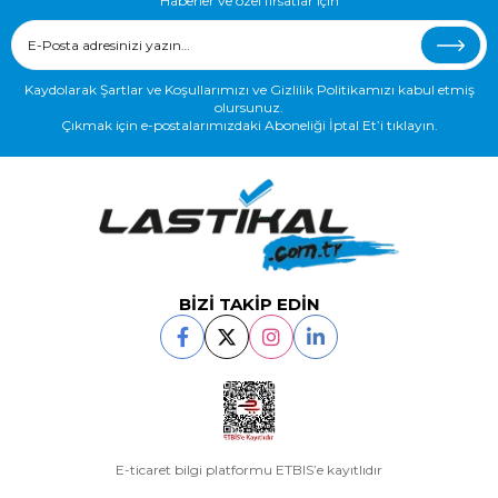
Haberler ve özel fırsatlar için
Kaydolarak Şartlar ve Koşullarımızı ve Gizlilik Politikamızı kabul etmiş
olursunuz.
Çıkmak için e-postalarımızdaki Aboneliği İptal Et’i tıklayın.
BİZİ TAKİP EDİN
E-ticaret bilgi platformu ETBIS’e kayıtlıdır