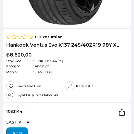
0.0
Yorumlar
Hankook Ventus Evo K137 245/40ZR19 98Y XL
₺8.620,00
Stok Kodu
(HNK-1033144-25)
Kategori
:
Anasayfa
Marka
:
HANKOOK
Favorilere Ekle
Karşılaştır
Fiyat Düşünce Haber Ver
1033144
LASTİK TİPİ
STD