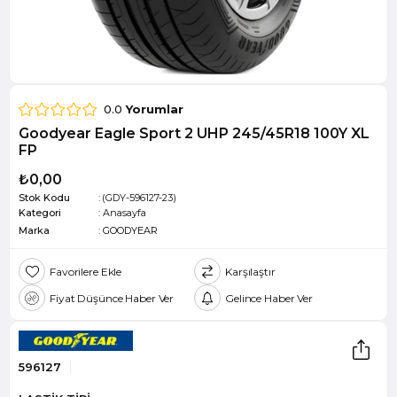
0.0
Yorumlar
Goodyear Eagle Sport 2 UHP 245/45R18 100Y XL
FP
₺0,00
Stok Kodu
(GDY-596127-23)
Kategori
:
Anasayfa
Marka
:
GOODYEAR
Favorilere Ekle
Karşılaştır
Fiyat Düşünce Haber Ver
Gelince Haber Ver
596127