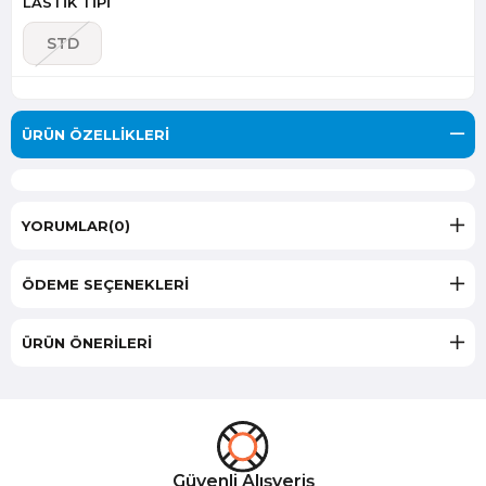
LASTİK TİPİ
STD
ÜRÜN ÖZELLIKLERI
YORUMLAR
(0)
ÖDEME SEÇENEKLERI
ÜRÜN ÖNERILERI
Güvenli Alışveriş