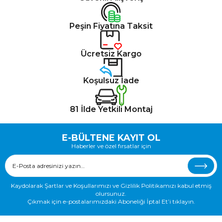
Peşin Fiyatına Taksit
Ücretsiz Kargo
Koşulsuz İade
81 İlde Yetkili Montaj
E-BÜLTENE KAYIT OL
Haberler ve özel fırsatlar için
Kaydolarak Şartlar ve Koşullarımızı ve Gizlilik Politikamızı kabul etmiş
olursunuz.
Çıkmak için e-postalarımızdaki Aboneliği İptal Et’i tıklayın.