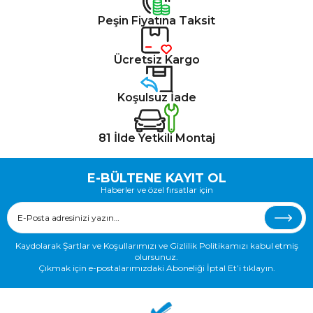
Peşin Fiyatına Taksit
Ücretsiz Kargo
Koşulsuz İade
81 İlde Yetkili Montaj
E-BÜLTENE KAYIT OL
Haberler ve özel fırsatlar için
Kaydolarak Şartlar ve Koşullarımızı ve Gizlilik Politikamızı kabul etmiş
olursunuz.
Çıkmak için e-postalarımızdaki Aboneliği İptal Et’i tıklayın.