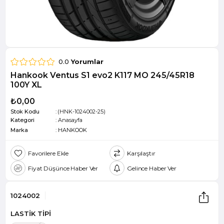
0.0
Yorumlar
Hankook Ventus S1 evo2 K117 MO 245/45R18
100Y XL
₺0,00
Stok Kodu
(HNK-1024002-25)
Kategori
:
Anasayfa
Marka
:
HANKOOK
Favorilere Ekle
Karşılaştır
Fiyat Düşünce Haber Ver
Gelince Haber Ver
1024002
LASTİK TİPİ