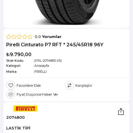
0.0
Yorumlar
Pirelli Cinturato P7 RFT * 245/45R18 96Y
₺9.790,00
Stok Kodu
(PRL-2074800-25)
Kategori
:
Anasayfa
Marka
:
PIRELLI
Favorilere Ekle
Karşılaştır
Fiyat Düşünce Haber Ver
2074800
LASTİK TİPİ