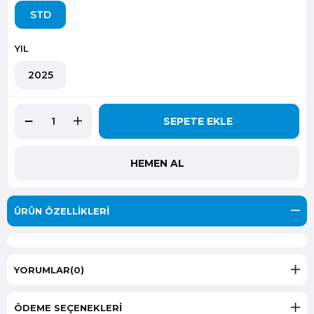
STD
YIL
2025
ÜRÜN ÖZELLIKLERI
YORUMLAR
(0)
ÖDEME SEÇENEKLERI