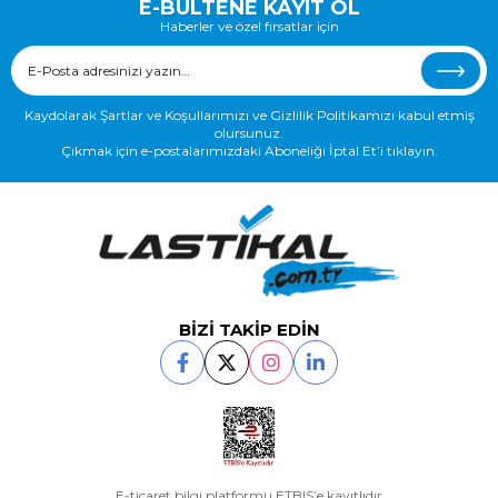
E-BÜLTENE KAYIT OL
Haberler ve özel fırsatlar için
Kaydolarak Şartlar ve Koşullarımızı ve Gizlilik Politikamızı kabul etmiş
olursunuz.
Çıkmak için e-postalarımızdaki Aboneliği İptal Et’i tıklayın.
BİZİ TAKİP EDİN
E-ticaret bilgi platformu ETBIS’e kayıtlıdır