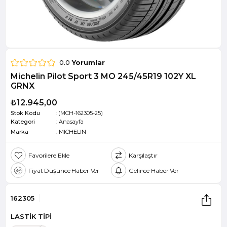
0.0
Yorumlar
Michelin Pilot Sport 3 MO 245/45R19 102Y XL
GRNX
₺12.945,00
Stok Kodu
(MCH-162305-25)
Kategori
:
Anasayfa
Marka
:
MICHELIN
Favorilere Ekle
Karşılaştır
Fiyat Düşünce Haber Ver
Gelince Haber Ver
162305
LASTİK TİPİ