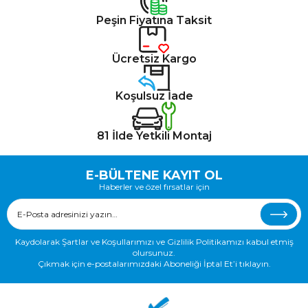
Peşin Fiyatına Taksit
Ücretsiz Kargo
Koşulsuz İade
81 İlde Yetkili Montaj
E-BÜLTENE KAYIT OL
Haberler ve özel fırsatlar için
Kaydolarak Şartlar ve Koşullarımızı ve Gizlilik Politikamızı kabul etmiş
olursunuz.
Çıkmak için e-postalarımızdaki Aboneliği İptal Et’i tıklayın.