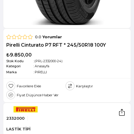
0.0
Yorumlar
Pirelli Cinturato P7 RFT * 245/50R18 100Y
₺9.850,00
Stok Kodu
(PRL-2332000-24)
Kategori
:
Anasayfa
Marka
:
PIRELLI
Favorilere Ekle
Karşılaştır
Fiyat Düşünce Haber Ver
2332000
LASTİK TİPİ