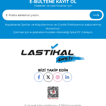
E-BÜLTENE KAYIT OL
Haberler ve özel fırsatlar için
Kaydolarak Şartlar ve Koşullarımızı ve Gizlilik Politikamızı kabul etmiş
olursunuz.
Çıkmak için e-postalarımızdaki Aboneliği İptal Et’i tıklayın.
BİZİ TAKİP EDİN
E-ticaret bilgi platformu ETBIS’e kayıtlıdır