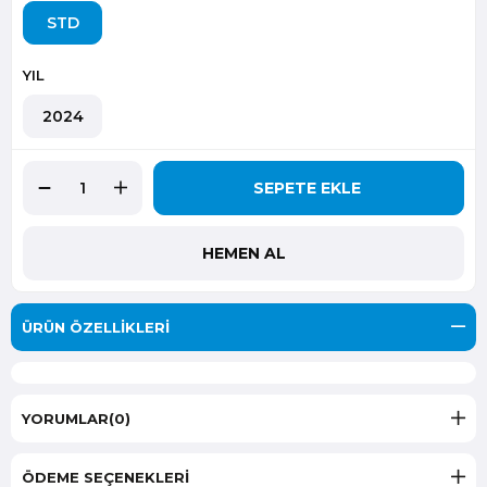
STD
YIL
2024
ÜRÜN ÖZELLIKLERI
YORUMLAR
(0)
ÖDEME SEÇENEKLERI