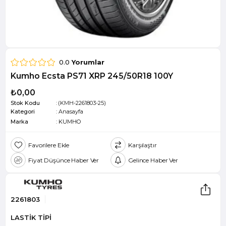
0.0
Yorumlar
Kumho Ecsta PS71 XRP 245/50R18 100Y
₺0,00
Stok Kodu
(KMH-2261803-25)
Kategori
:
Anasayfa
Marka
:
KUMHO
Favorilere Ekle
Karşılaştır
Fiyat Düşünce Haber Ver
Gelince Haber Ver
2261803
LASTİK TİPİ