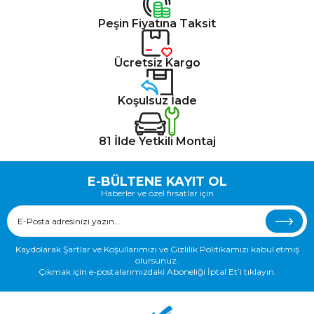
Peşin Fiyatına Taksit
Ücretsiz Kargo
Koşulsuz İade
81 İlde Yetkili Montaj
E-BÜLTENE KAYIT OL
Haberler ve özel fırsatlar için
Kaydolarak Şartlar ve Koşullarımızı ve Gizlilik Politikamızı kabul etmiş
olursunuz.
Çıkmak için e-postalarımızdaki Aboneliği İptal Et’i tıklayın.