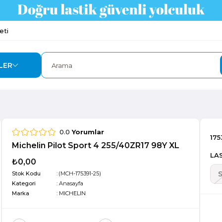
eti
LER
0.0
Yorumlar
175
Michelin Pilot Sport 4 255/40ZR17 98Y XL
LAS
₺0,00
Stok Kodu
(MCH-175391-25)
Kategori
:
Anasayfa
Marka
:
MICHELIN