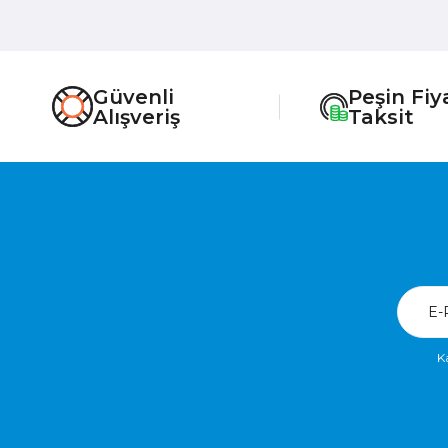
Güvenli
Peşin Fiy
Alışveriş
Taksit
K