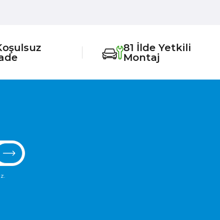
Koşulsuz
81 İlde Yetkili
İade
Montaj
z.