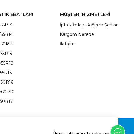
STİK EBATLARI
MÜŞTERİ HİZMETLERİ
/65R14
İptal / İade / Değişim Şartları
/65R14
Kargom Nerede
/60R15
İletişim
/65R15
/55R16
/55R16
/60R16
/60R16
/50R17
Ürün stoklarımızda kalmamıştır.