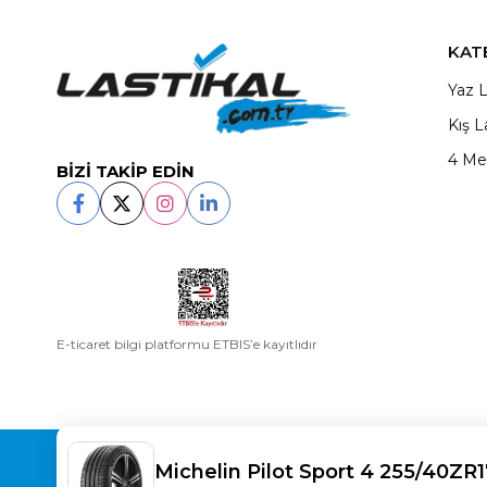
KAT
Yaz L
Kış L
4 Me
BİZİ TAKİP EDİN
E-ticaret bilgi platformu ETBIS’e kayıtlıdır
Copyright© 2025
LASTİKAL
All rights reserved.
Michelin Pilot Sport 4 255/40ZR