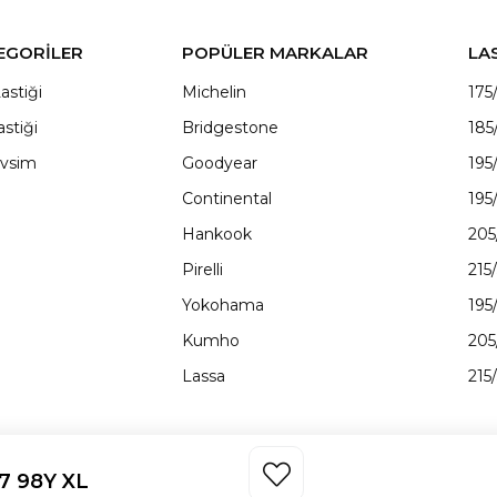
EGORİLER
POPÜLER MARKALAR
LA
astiği
Michelin
175
astiği
Bridgestone
185
vsim
Goodyear
195
Continental
195
Hankook
205
Pirelli
215
Yokohama
195
Kumho
205
Lassa
215
17 98Y XL