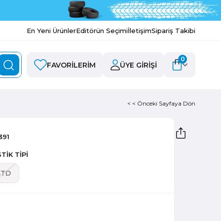
En Yeni Ürünler
Editörün Seçimi
İletişim
Sipariş Takibi
0
FAVORILERIM
ÜYE GIRIŞI
< < Önceki Sayfaya Dön
391
TİK TİPİ
STD