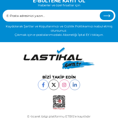
E-BÜLTENE KAYIT OL
Haberler ve özel fırsatlar için
Kaydolarak Şartlar ve Koşullarımızı ve Gizlilik Politikamızı kabul etmiş
olursunuz.
Çıkmak için e-postalarımızdaki Aboneliği İptal Et’i tıklayın.
BİZİ TAKİP EDİN
E-ticaret bilgi platformu ETBIS’e kayıtlıdır