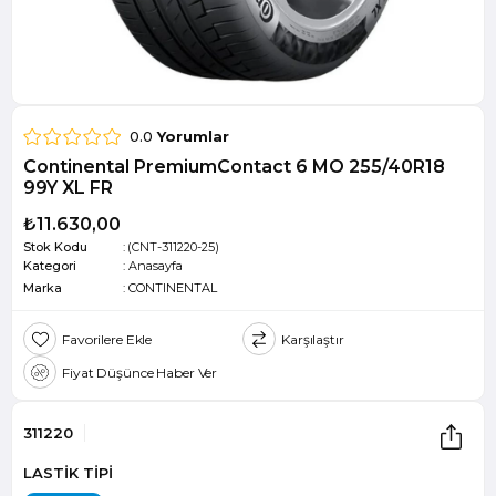
0.0
Yorumlar
Continental PremiumContact 6 MO 255/40R18
99Y XL FR
₺11.630,00
Stok Kodu
(CNT-311220-25)
Kategori
:
Anasayfa
Marka
:
CONTINENTAL
Favorilere Ekle
Karşılaştır
Fiyat Düşünce Haber Ver
311220
LASTİK TİPİ