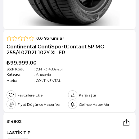
0.0
Yorumlar
Continental ContiSportContact 5P MO
255/40ZR21 102Y XL FR
₺99.999,00
Stok Kodu
(CNT-314802-25)
Kategori
:
Anasayfa
Marka
:
CONTINENTAL
Favorilere Ekle
Karşılaştır
Fiyat Düşünce Haber Ver
Gelince Haber Ver
314802
LASTİK TİPİ