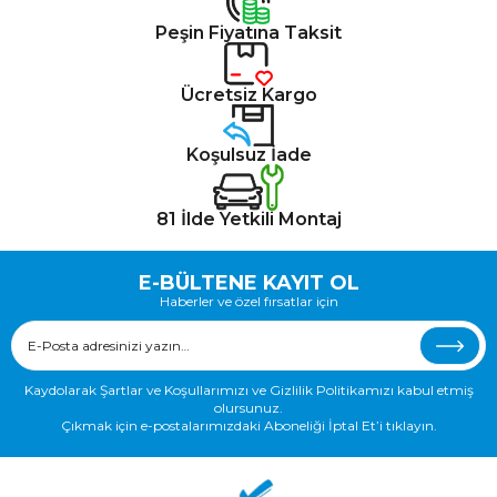
Peşin Fiyatına Taksit
Ücretsiz Kargo
Koşulsuz İade
81 İlde Yetkili Montaj
E-BÜLTENE KAYIT OL
Haberler ve özel fırsatlar için
Kaydolarak Şartlar ve Koşullarımızı ve Gizlilik Politikamızı kabul etmiş
olursunuz.
Çıkmak için e-postalarımızdaki Aboneliği İptal Et’i tıklayın.