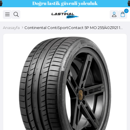
0
Anasayfa
Continental ContiSportContact 5P MO 255/40ZR21 102Y XL FR