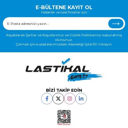
E-BÜLTENE KAYIT OL
Haberler ve özel fırsatlar için
Kaydolarak Şartlar ve Koşullarımızı ve Gizlilik Politikamızı kabul etmiş
olursunuz.
Çıkmak için e-postalarımızdaki Aboneliği İptal Et’i tıklayın.
BİZİ TAKİP EDİN