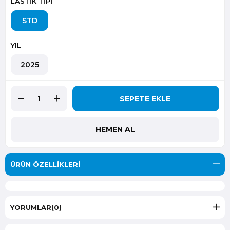
LASTİK TİPİ
STD
YIL
2025
ÜRÜN ÖZELLIKLERI
YORUMLAR
(0)