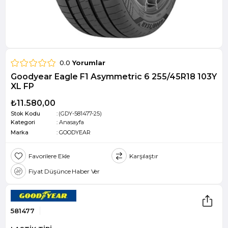
0.0
Yorumlar
Goodyear Eagle F1 Asymmetric 6 255/45R18 103Y
XL FP
₺11.580,00
Stok Kodu
(GDY-581477-25)
Kategori
:
Anasayfa
Marka
:
GOODYEAR
Favorilere Ekle
Karşılaştır
Fiyat Düşünce Haber Ver
581477