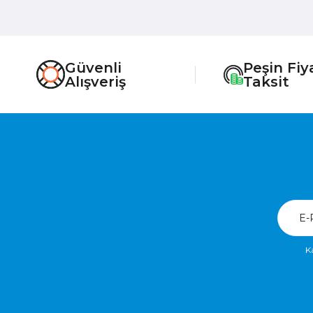
Güvenli
Peşin Fiy
Alışveriş
Taksit
K