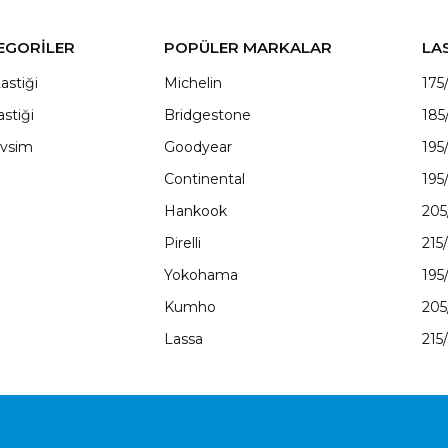
EGORİLER
POPÜLER MARKALAR
LA
astiği
Michelin
175
astiği
Bridgestone
185
vsim
Goodyear
195
Continental
195
Hankook
205
Pirelli
215
Yokohama
195
Kumho
205
Lassa
215