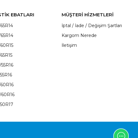
STİK EBATLARI
MÜŞTERİ HİZMETLERİ
/65R14
İptal / İade / Değişim Şartları
/65R14
Kargom Nerede
/60R15
İletişim
/65R15
/55R16
/55R16
/60R16
/60R16
/50R17