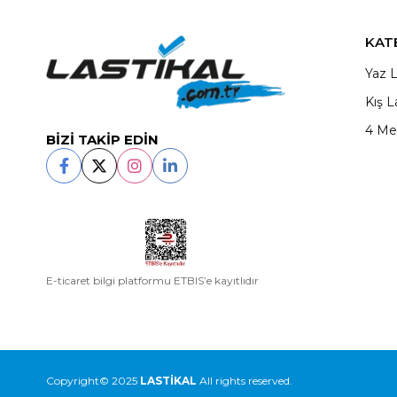
KAT
Yaz L
Kış L
4 Me
BİZİ TAKİP EDİN
E-ticaret bilgi platformu ETBIS’e kayıtlıdır
Copyright© 2025
LASTİKAL
All rights reserved.