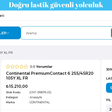
eti
LER
5Y XL FR
0.0
Yorumlar
35
Continental PremiumContact 6 255/45R20
105Y XL FR
LAS
₺15.210,00
Stok Kodu
(CNT-359076-25)
Kategori
:
Anasayfa
YIL
Marka
:
CONTINENTAL
2