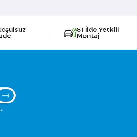
Koşulsuz
81 İlde Yetkili
İade
Montaj
z.