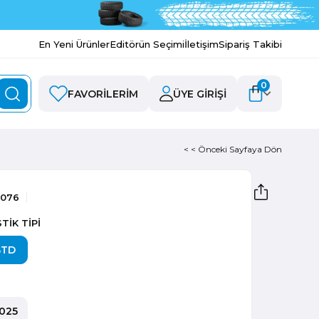
En Yeni Ürünler
Editörün Seçimi
İletişim
Sipariş Takibi
0
FAVORILERIM
ÜYE GIRIŞI
< < Önceki Sayfaya Dön
9076
TİK TİPİ
STD
025