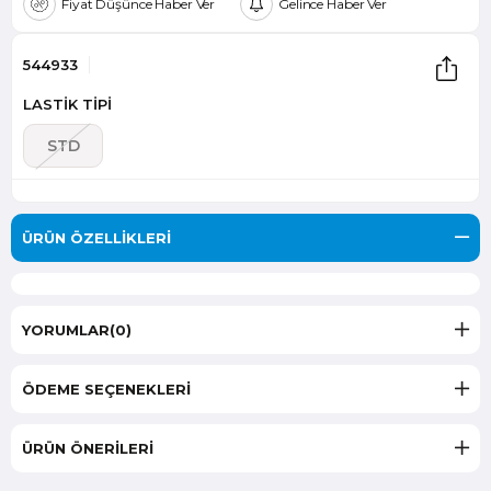
Fiyat Düşünce Haber Ver
Gelince Haber Ver
544933
LASTİK TİPİ
STD
ÜRÜN ÖZELLIKLERI
YORUMLAR
(0)
ÖDEME SEÇENEKLERI
ÜRÜN ÖNERILERI