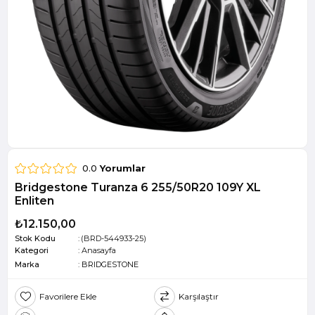
0.0
Yorumlar
Bridgestone Turanza 6 255/50R20 109Y XL
Enliten
₺12.150,00
Stok Kodu
(BRD-544933-25)
Kategori
:
Anasayfa
Marka
:
BRIDGESTONE
Favorilere Ekle
Karşılaştır