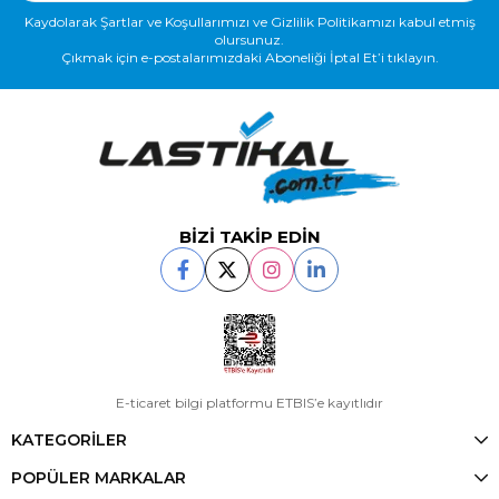
Kaydolarak Şartlar ve Koşullarımızı ve Gizlilik Politikamızı kabul etmiş
olursunuz.
Çıkmak için e-postalarımızdaki Aboneliği İptal Et’i tıklayın.
BİZİ TAKİP EDİN
E-ticaret bilgi platformu ETBIS’e kayıtlıdır
KATEGORİLER
POPÜLER MARKALAR