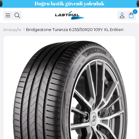
0
Anasayfa
Bridgestone Turanza 6 255/50R20 109Y XL Enliten