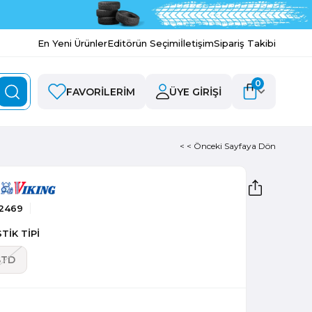
En Yeni Ürünler
Editörün Seçimi
İletişim
Sipariş Takibi
0
FAVORILERIM
ÜYE GIRIŞI
< < Önceki Sayfaya Dön
2469
TİK TİPİ
STD