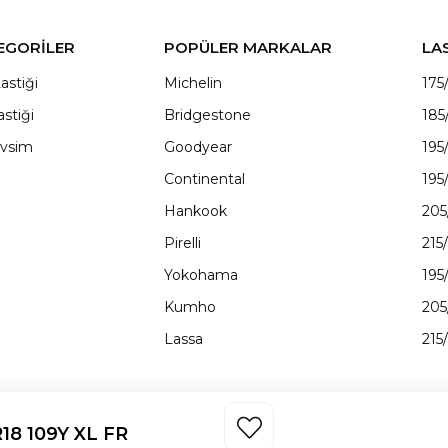
EGORİLER
POPÜLER MARKALAR
LA
astiği
Michelin
175
astiği
Bridgestone
185
vsim
Goodyear
195
Continental
195
Hankook
205
Pirelli
215
Yokohama
195
Kumho
205
Lassa
215
18 109Y XL FR