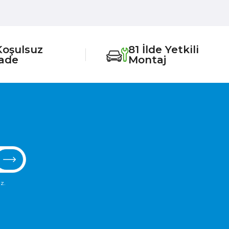
Koşulsuz
81 İlde Yetkili
İade
Montaj
z.