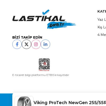
KAT
Yaz L
Kış L
4 Me
BİZİ TAKİP EDİN
E-ticaret bilgi platformu ETBIS’e kayıtlıdır
Copyright© 2025
LASTİKAL
All rights reserved.
Viking ProTech NewGen 255/55R