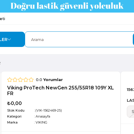
eti
LER
R
0.0
Yorumlar
Viking ProTech NewGen 255/55R18 109Y XL
156
FR
LAS
₺0,00
Stok Kodu
(VIK-1562469-25)
Kategori
:
Anasayfa
Marka
:
VIKING