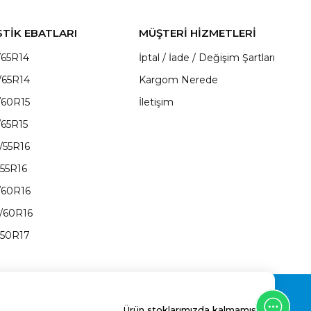
STİK EBATLARI
MÜŞTERİ HİZMETLERİ
/65R14
İptal / İade / Değişim Şartları
/65R14
Kargom Nerede
/60R15
İletişim
/65R15
/55R16
/55R16
/60R16
/60R16
/50R17
Ürün stoklarımızda kalmamıştır.