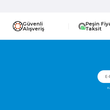
Güvenli
Peşin Fiy
Alışveriş
Taksit
K