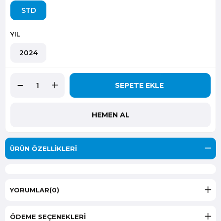
STD
YIL
2024
ÜRÜN ÖZELLIKLERI
YORUMLAR
(0)
ÖDEME SEÇENEKLERI