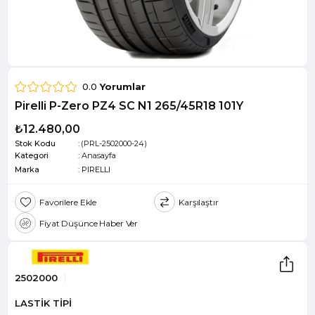
0.0
Yorumlar
Pirelli P-Zero PZ4 SC N1 265/45R18 101Y
₺12.480,00
Stok Kodu
(PRL-2502000-24)
Kategori
:
Anasayfa
Marka
:
PIRELLI
Favorilere Ekle
Karşılaştır
Fiyat Düşünce Haber Ver
2502000
LASTİK TİPİ