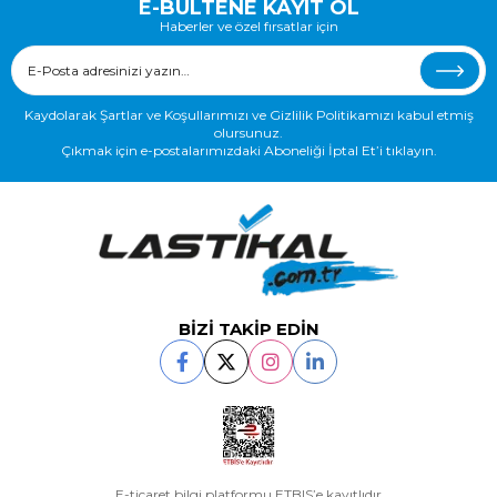
E-BÜLTENE KAYIT OL
Haberler ve özel fırsatlar için
Kaydolarak Şartlar ve Koşullarımızı ve Gizlilik Politikamızı kabul etmiş
olursunuz.
Çıkmak için e-postalarımızdaki Aboneliği İptal Et’i tıklayın.
BİZİ TAKİP EDİN
E-ticaret bilgi platformu ETBIS’e kayıtlıdır