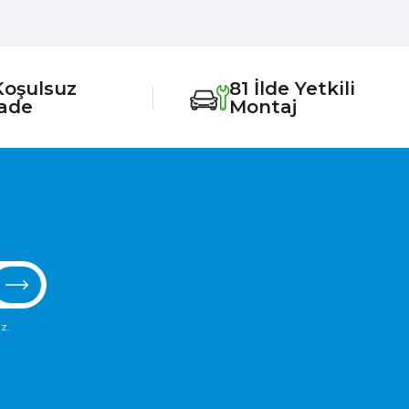
Koşulsuz
81 İlde Yetkili
İade
Montaj
z.