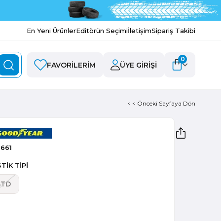
En Yeni Ürünler
Editörün Seçimi
İletişim
Sipariş Takibi
0
FAVORILERIM
ÜYE GIRIŞI
< < Önceki Sayfaya Dön
661
TİK TİPİ
STD