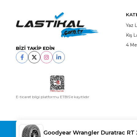
KAT
Yaz L
Kış L
4 Me
BİZİ TAKİP EDİN
E-ticaret bilgi platformu ETBIS’e kayıtlıdır
Copyright© 2025
LASTİKAL
All rights reserved.
Goodyear Wrangler Duratrac RT 