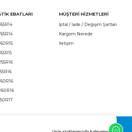
STİK EBATLARI
MÜŞTERİ HİZMETLERİ
/65R14
İptal / İade / Değişim Şartları
/65R14
Kargom Nerede
/60R15
İletişim
/65R15
/55R16
/55R16
/60R16
/60R16
/50R17
Ürün stoklarımızda kalmamıştır.