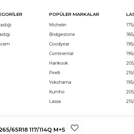
EGORİLER
POPÜLER MARKALAR
LA
astiği
Michelin
175
astiği
Bridgestone
185
vsim
Goodyear
195
Continental
195
Hankook
205
Pirelli
215
Yokohama
195
Kumho
205
Lassa
215
265/65R18 117/114Q M+S