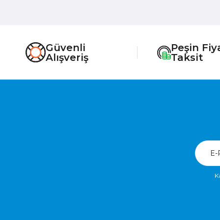
Güvenli
Peşin Fiy
Alışveriş
Taksit
K