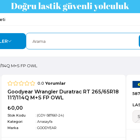
eti
LER
17/114Q M+S FP OWL
0.0
Yorumlar
Goodyear Wrangler Duratrac RT 265/65R18
587
117/114Q M+S FP OWL
LAS
₺0,00
Stok Kodu
(GDY-587661-24)
Kategori
:
Anasayfa
Marka
:
GOODYEAR