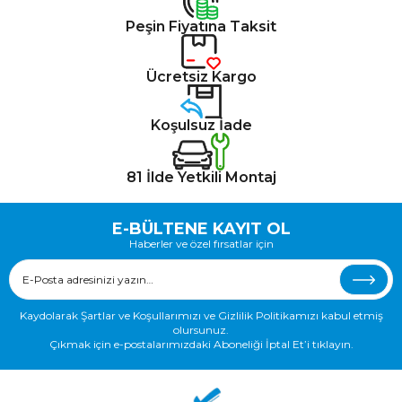
Peşin Fiyatına Taksit
Ücretsiz Kargo
Koşulsuz İade
81 İlde Yetkili Montaj
E-BÜLTENE KAYIT OL
Haberler ve özel fırsatlar için
Kaydolarak Şartlar ve Koşullarımızı ve Gizlilik Politikamızı kabul etmiş
olursunuz.
Çıkmak için e-postalarımızdaki Aboneliği İptal Et’i tıklayın.