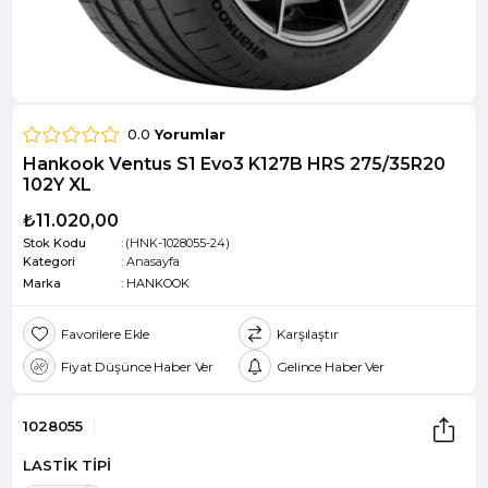
0.0
Yorumlar
Hankook Ventus S1 Evo3 K127B HRS 275/35R20
102Y XL
₺11.020,00
Stok Kodu
(HNK-1028055-24)
Kategori
:
Anasayfa
Marka
:
HANKOOK
Favorilere Ekle
Karşılaştır
Fiyat Düşünce Haber Ver
Gelince Haber Ver
1028055
LASTİK TİPİ