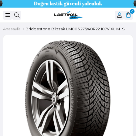
0
Anasayfa
Bridgestone Blizzak LM005 275/40R22 107V XL M+S 3PMSF