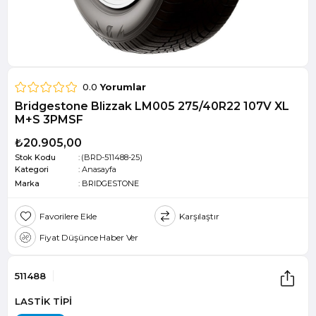
0.0
Yorumlar
Bridgestone Blizzak LM005 275/40R22 107V XL
M+S 3PMSF
₺20.905,00
Stok Kodu
(BRD-511488-25)
Kategori
:
Anasayfa
Marka
:
BRIDGESTONE
Favorilere Ekle
Karşılaştır
Fiyat Düşünce Haber Ver
511488
LASTİK TİPİ