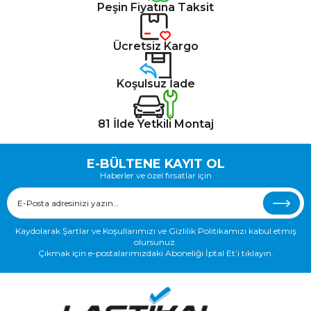
Peşin Fiyatına Taksit
Ücretsiz Kargo
Koşulsuz İade
81 İlde Yetkili Montaj
E-BÜLTENE KAYIT OL
Haberler ve özel fırsatlar için
Kaydolarak Şartlar ve Koşullarımızı ve Gizlilik Politikamızı kabul etmiş
olursunuz.
Çıkmak için e-postalarımızdaki Aboneliği İptal Et’i tıklayın.