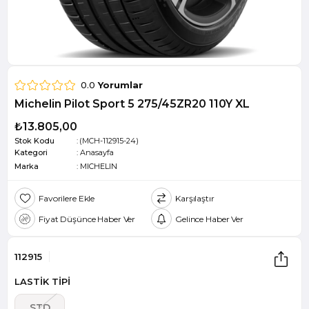
0.0
Yorumlar
Michelin Pilot Sport 5 275/45ZR20 110Y XL
₺13.805,00
Stok Kodu
(MCH-112915-24)
Kategori
:
Anasayfa
Marka
:
MICHELIN
Favorilere Ekle
Karşılaştır
Fiyat Düşünce Haber Ver
Gelince Haber Ver
112915
LASTİK TİPİ
STD