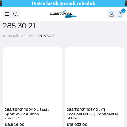
0
285 30 21
Anasayfa
Binek
285 30 21
285/30R21 100Y XL Ecsta
285/30R21 103Y XL (*)
Sport PS72 Kumho
EcoContact 6 Q Continental
2349523
311857
₺8.926,00
₺18.033,00