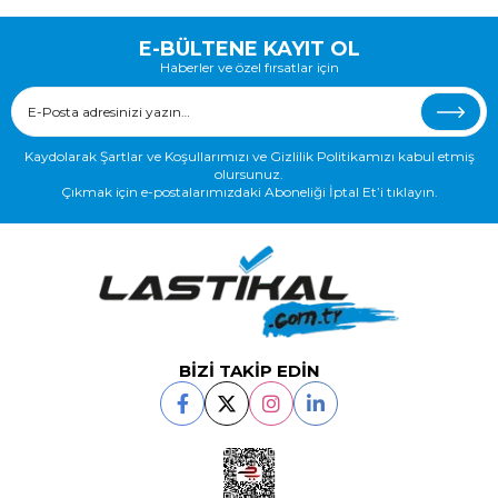
E-BÜLTENE KAYIT OL
Haberler ve özel fırsatlar için
Kaydolarak Şartlar ve Koşullarımızı ve Gizlilik Politikamızı kabul etmiş
olursunuz.
Çıkmak için e-postalarımızdaki Aboneliği İptal Et’i tıklayın.
BİZİ TAKİP EDİN