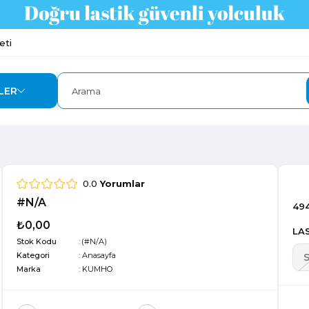
eti
LER
0.0
Yorumlar
#N/A
49
₺0,00
LAS
Stok Kodu
(#N/A)
Kategori
:
Anasayfa
Marka
:
KUMHO