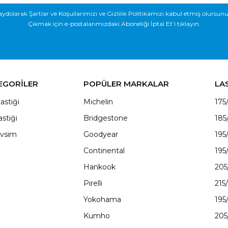
aydolarak Şartlar ve Koşullarımızı ve Gizlilik Politikamızı kabul etmiş olursunu
Çıkmak için e-postalarımızdaki Aboneliği İptal Et’i tıklayın.
EGORİLER
POPÜLER MARKALAR
LA
astiği
Michelin
175
astiği
Bridgestone
185
vsim
Goodyear
195
Continental
195
Hankook
205
Pirelli
215
Yokohama
195
Kumho
205