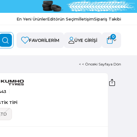
En Yeni Ürünler
Editörün Seçimi
İletişim
Sipariş Takibi
0
FAVORILERIM
ÜYE GIRIŞI
< < Önceki Sayfaya Dön
443
TİK TİPİ
STD