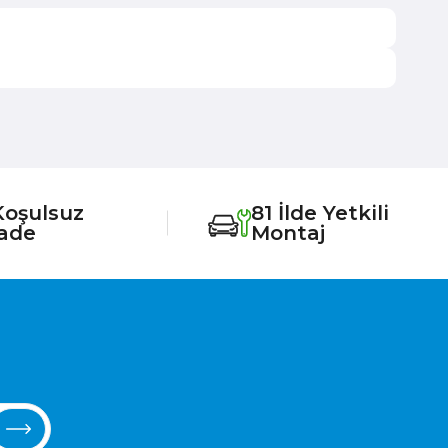
Koşulsuz
81 İlde Yetkili
İade
Montaj