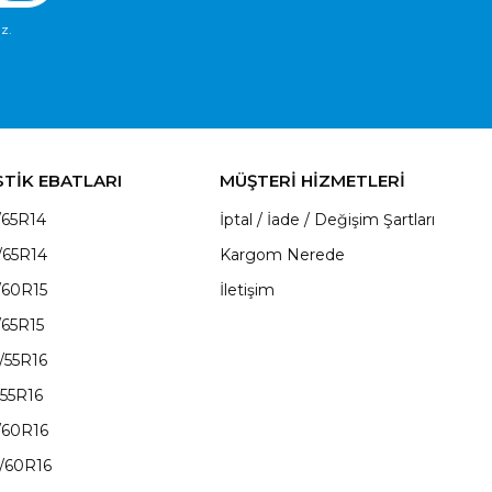
z.
STİK EBATLARI
MÜŞTERİ HİZMETLERİ
/65R14
İptal / İade / Değişim Şartları
/65R14
Kargom Nerede
/60R15
İletişim
/65R15
/55R16
/55R16
/60R16
/60R16