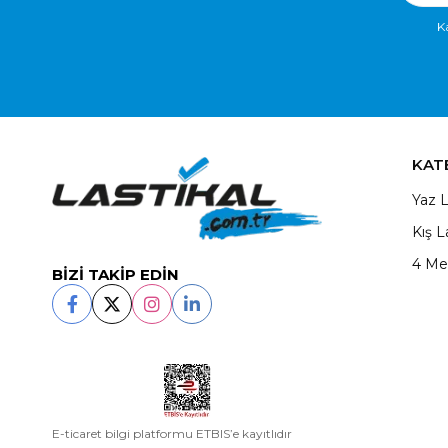
K
KAT
Yaz L
Kış L
4 Me
BİZİ TAKİP EDİN
E-ticaret bilgi platformu ETBIS’e kayıtlıdır