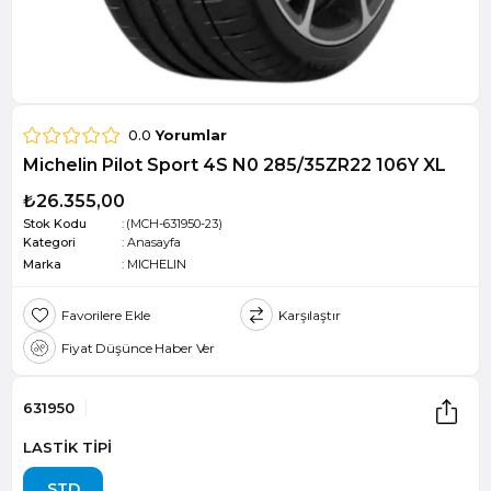
0.0
Yorumlar
Michelin Pilot Sport 4S N0 285/35ZR22 106Y XL
₺26.355,00
Stok Kodu
(MCH-631950-23)
Kategori
:
Anasayfa
Marka
:
MICHELIN
Favorilere Ekle
Karşılaştır
Fiyat Düşünce Haber Ver
631950
LASTİK TİPİ
STD