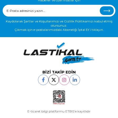
Haberler ve özel fırsatlar için
Kaydolarak Şartlar ve Koşullarımızı ve Gizlilik Politikamızı kabul etmiş
olursunuz.
Çıkmak için e-postalarımızdaki Aboneliği İptal Et’i tıklayın.
BİZİ TAKİP EDİN
E-ticaret bilgi platformu ETBIS’e kayıtlıdır