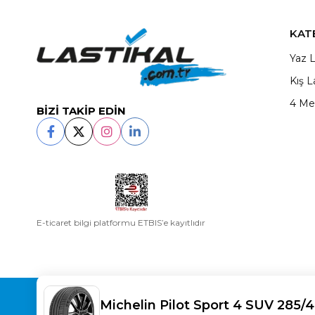
KAT
Yaz L
Kış L
4 Me
BİZİ TAKİP EDİN
E-ticaret bilgi platformu ETBIS’e kayıtlıdır
Copyright© 2025
LASTİKAL
All rights reserved.
Michelin Pilot Sport 4 SUV 285/