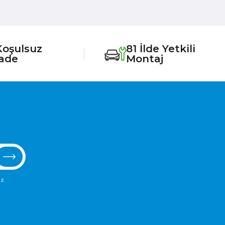
Koşulsuz
81 İlde Yetkili
İade
Montaj
z.