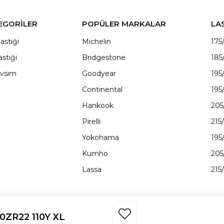
EGORİLER
POPÜLER MARKALAR
LA
astiği
Michelin
175
astiği
Bridgestone
185
vsim
Goodyear
195
Continental
195
Hankook
205
Pirelli
215
Yokohama
195
Kumho
205
Lassa
215
40ZR22 110Y XL