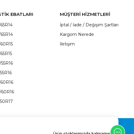
STİK EBATLARI
MÜŞTERİ HİZMETLERİ
/65R14
İptal / İade / Değişim Şartları
/65R14
Kargom Nerede
/60R15
İletişim
/65R15
/55R16
/55R16
/60R16
/60R16
/50R17
Ürün stoklarımızda kalmamıştır.