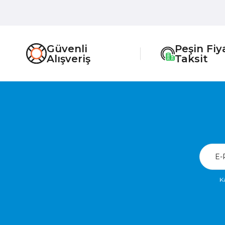
Güvenli
Peşin Fiy
Alışveriş
Taksit
K