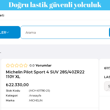
eti
LER
L
0.0
Yorumlar
611
Michelin Pilot Sport 4 SUV 285/40ZR22
110Y XL
LAS
₺22.330,00
Stok Kodu
(MCH-611780-25)
Kategori
:
Anasayfa
Marka
:
MICHELIN