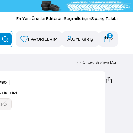
En Yeni Ürünler
Editörün Seçimi
İletişim
Sipariş Takibi
0
FAVORILERIM
ÜYE GIRIŞI
< < Önceki Sayfaya Dön
780
TİK TİPİ
STD