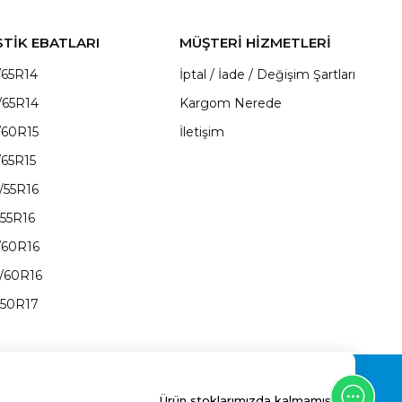
STİK EBATLARI
MÜŞTERİ HİZMETLERİ
/65R14
İptal / İade / Değişim Şartları
/65R14
Kargom Nerede
/60R15
İletişim
/65R15
/55R16
/55R16
/60R16
/60R16
/50R17
Ürün stoklarımızda kalmamıştır.