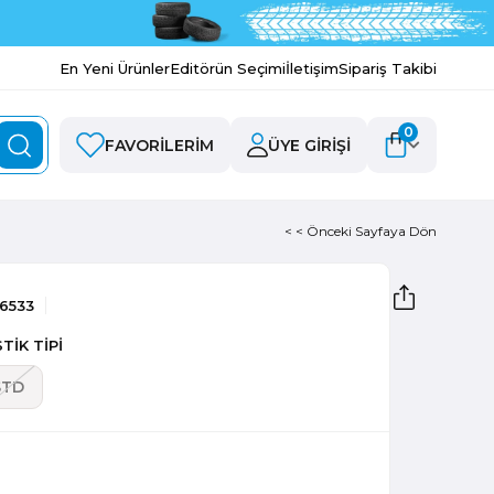
En Yeni Ürünler
Editörün Seçimi
İletişim
Sipariş Takibi
0
FAVORILERIM
ÜYE GIRIŞI
< < Önceki Sayfaya Dön
6533
TİK TİPİ
STD