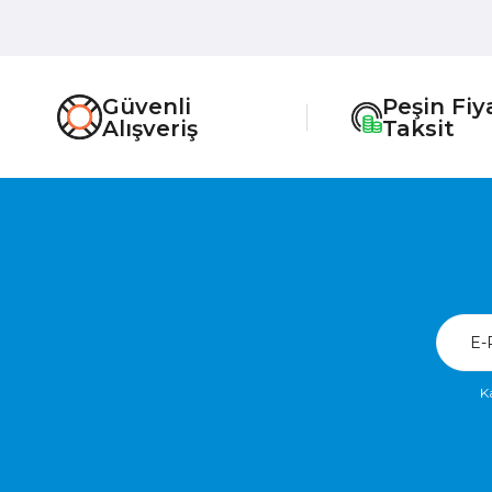
Güvenli
Peşin Fiy
Alışveriş
Taksit
K