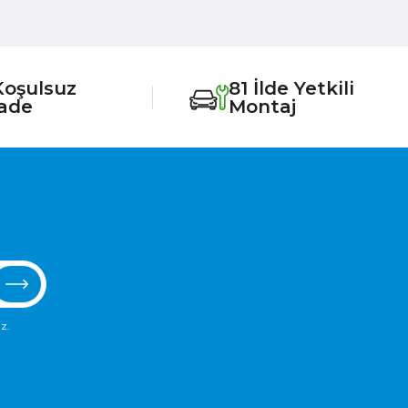
Koşulsuz
81 İlde Yetkili
İade
Montaj
z.