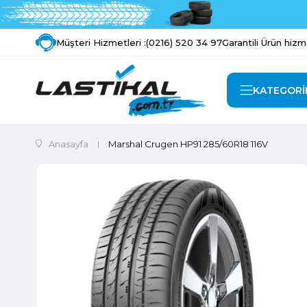
Müşteri Hizmetleri :
(0216) 520 34 97
Garantili Ürün hizm
KATEGORİ
Anasayfa
Marshal Crugen HP91 285/60R18 116V