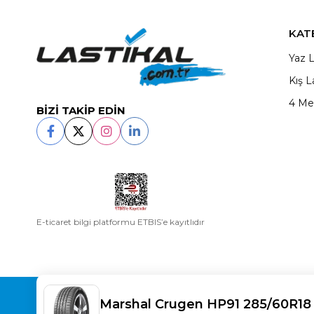
KAT
Yaz L
Kış L
4 Me
BİZİ TAKİP EDİN
E-ticaret bilgi platformu ETBIS’e kayıtlıdır
Copyright© 2025
LASTİKAL
All rights reserved.
Marshal Crugen HP91 285/60R18 