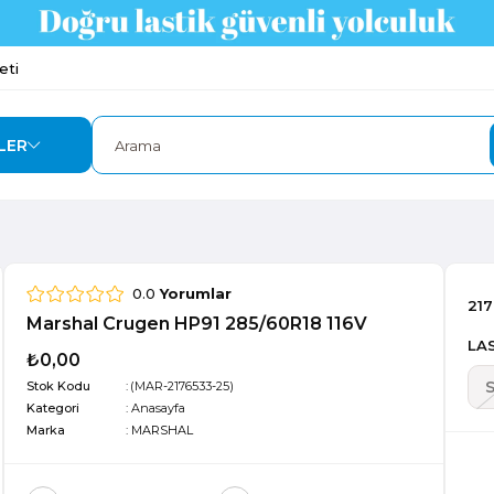
eti
LER
0.0
Yorumlar
217
Marshal Crugen HP91 285/60R18 116V
LAS
₺0,00
Stok Kodu
(MAR-2176533-25)
Kategori
:
Anasayfa
Marka
:
MARSHAL