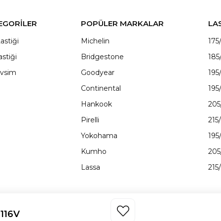
EGORİLER
POPÜLER MARKALAR
LA
astiği
Michelin
175
astiği
Bridgestone
185
vsim
Goodyear
195
Continental
195
Hankook
205
Pirelli
215
Yokohama
195
Kumho
205
Lassa
215
116V