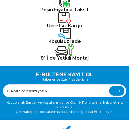
Peşin Fiyatına Taksit
Ücretsiz Kargo
Koşulsuz İade
81 İlde Yetkili Montaj
E-BÜLTENE KAYIT OL
Haberler ve özel fırsatlar için
Kaydolarak Şartlar ve Koşullarımızı ve Gizlilik Politikamızı kabul etmiş
olursunuz.
Çıkmak için e-postalarımızdaki Aboneliği İptal Et’i tıklayın.