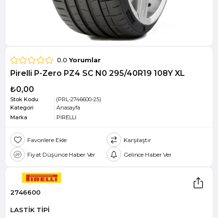
0.0
Yorumlar
Pirelli P-Zero PZ4 SC N0 295/40R19 108Y XL
₺0,00
Stok Kodu
(PRL-2746600-25)
Kategori
:
Anasayfa
Marka
:
PIRELLI
Favorilere Ekle
Karşılaştır
Fiyat Düşünce Haber Ver
Gelince Haber Ver
2746600
LASTİK TİPİ