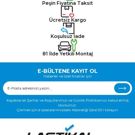
Peşin Fiyatına Taksit
Ücretsiz Kargo
Koşulsuz İade
81 İlde Yetkili Montaj
E-BÜLTENE KAYIT OL
Haberler ve özel fırsatlar için
Kaydolarak Şartlar ve Koşullarımızı ve Gizlilik Politikamızı kabul etmiş
olursunuz.
Çıkmak için e-postalarımızdaki Aboneliği İptal Et’i tıklayın.