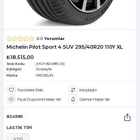
0.0
Yorumlar
Michelin Pilot Sport 4 SUV 295/40R20 110Y XL
₺18.515,00
Stok Kodu
(MCH-824985-25)
Kategori
:
Anasayfa
Marka
:
MICHELIN
Favorilere Ekle
Karşılaştır
Fiyat Düşünce Haber Ver
Gelince Haber Ver
824985
LASTİK TİPİ
STD