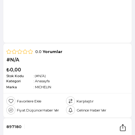
0.0
Yorumlar
#N/A
₺0,00
Stok Kodu
(#N/A)
Kategori
:
Anasayfa
Marka
:
MICHELIN
Favorilere Ekle
Karşılaştır
Fiyat Düşünce Haber Ver
Gelince Haber Ver
897180