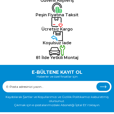
Güvenli Alışveriş
Peşin Fiyatına Taksit
Ücretsiz Kargo
Koşulsuz İade
81 İlde Yetkili Montaj
E-BÜLTENE KAYIT OL
Haberler ve özel fırsatlar için
Kaydolarak Şartlar ve Koşullarımızı ve Gizlilik Politikamızı kabul etmiş
olursunuz.
Çıkmak için e-postalarımızdaki Aboneliği İptal Et’i tıklayın.