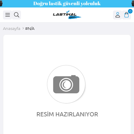
0
Anasayfa
#N/A