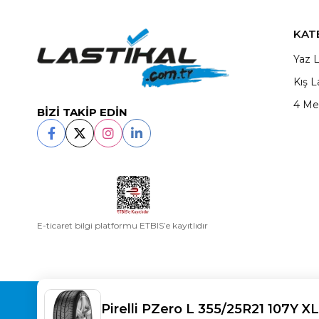
KAT
Yaz L
Kış L
4 Me
BİZİ TAKİP EDİN
E-ticaret bilgi platformu ETBIS’e kayıtlıdır
Copyright© 2025
LASTİKAL
All rights reserved.
Pirelli PZero L 355/25R21 107Y XL