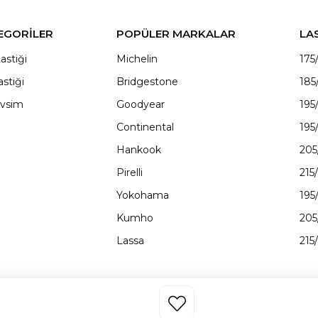
EGORİLER
POPÜLER MARKALAR
LA
astiği
Michelin
175
astiği
Bridgestone
185
vsim
Goodyear
195
Continental
195
Hankook
205
Pirelli
215
Yokohama
195
Kumho
205
Lassa
215