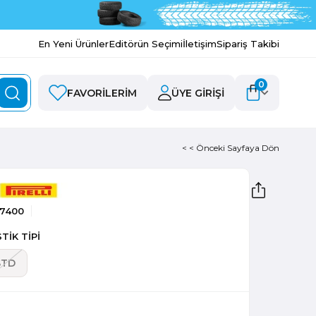
En Yeni Ürünler
Editörün Seçimi
İletişim
Sipariş Takibi
0
FAVORILERIM
ÜYE GIRIŞI
< < Önceki Sayfaya Dön
97400
TİK TİPİ
STD