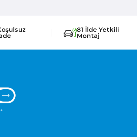
Koşulsuz
81 İlde Yetkili
İade
Montaj
z.