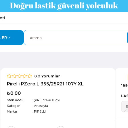
eti
LER
0.0
Yorumlar
Pirelli PZero L 355/25R21 107Y XL
19
₺0,00
LAS
Stok Kodu
(PRL-1997400-25)
Kategori
:
Anasayfa
Marka
:
PIRELLI