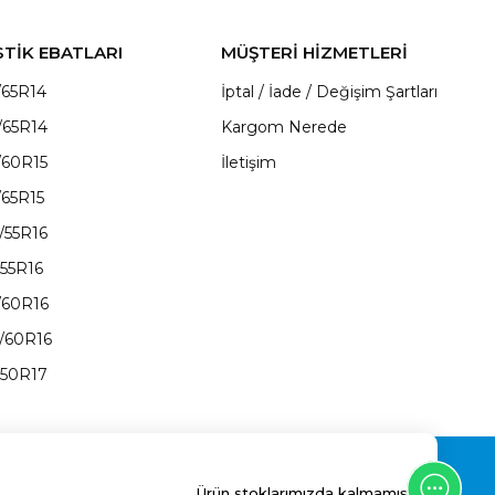
STİK EBATLARI
MÜŞTERİ HİZMETLERİ
/65R14
İptal / İade / Değişim Şartları
/65R14
Kargom Nerede
/60R15
İletişim
/65R15
/55R16
/55R16
/60R16
/60R16
/50R17
Ürün stoklarımızda kalmamıştır.