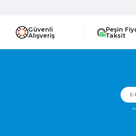
Güvenli
Peşin Fiy
Alışveriş
Taksit
K