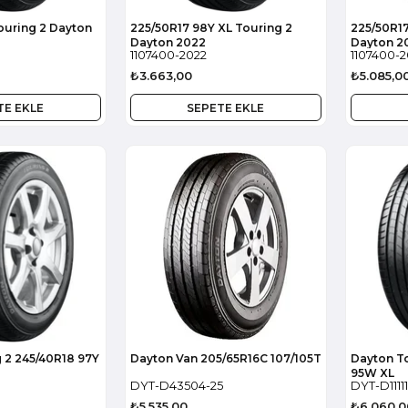
Touring 2 Dayton
225/50R17 98Y XL Touring 2
225/50R17
Dayton 2022
Dayton 2
1107400-2022
1107400-2
₺3.663,00
₺5.085,0
TE EKLE
SEPETE EKLE
43504
11111
 2 245/40R18 97Y
Dayton Van 205/65R16C 107/105T
Dayton To
95W XL
DYT-D43504-25
DYT-D1111
₺5.535,00
₺6.060,0