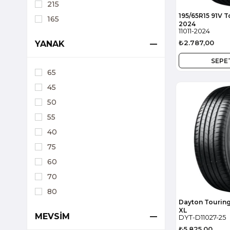
215
195/65R15 91V 
165
2024
11011-2024
₺2.787,00
YANAK
SEPE
65
45
50
55
40
75
60
70
80
Dayton Touring
XL
MEVSİM
DYT-D11027-25
₺5.825,00