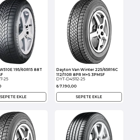
W510E 195/60R15 88T
Dayton Van Winter 225/65R16C
SF
112/110R 8PR M+S 3PMSF
7-25
DYT-D45112-25
0
₺7.190,00
SEPETE EKLE
SEPETE EKLE