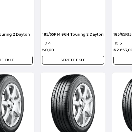
Touring 2 Dayton
185/65R14 86H Touring 2 Dayton
185/65R15
11014
11015
₺0,00
₺2.653,0
TE EKLE
SEPETE EKLE
1107400
1107400