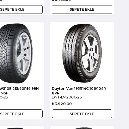
SEPETE EKLE
SEPETE EKLE
W510E 215/60R16 99H
Dayton Van 195R14C 106/104R
PMSF
8PR
0-25
DYT-D42006-26
0
₺3.920,00
SEPETE EKLE
SEPETE EKLE