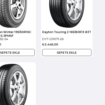
n Winter 195/60R16C
Dayton Touring 2 165/80R13 83T
+S 3PMSF
92-24
DYT-D11071-26
0
₺2.445,00
SEPETE EKLE
SEPETE EKLE