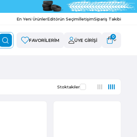
En Yeni Ürünler
Editörün Seçimi
İletişim
Sipariş Takibi
0
FAVORILERIM
ÜYE GIRIŞI
Stoktakiler