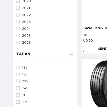
2020
2021
2022
2023
195/65R15 91V 
2024
11011
2025
₺0,00
2026
SEPE
TABAN
11011
195
185
225
245
205
235