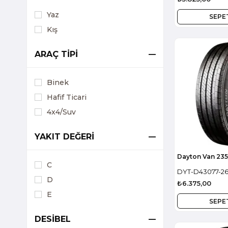
Yaz
SEPE
Kış
ARAÇ TİPİ
Binek
Hafif Ticari
4x4/Suv
YAKIT DEĞERİ
Dayton Van 235
C
DYT-D43077-2
D
₺6.375,00
E
SEPE
DESİBEL