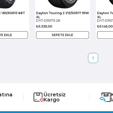
 185/60R15 88T
Dayton Touring 2 215/50R17 95W
Dayton To
XL
XL
DYT-D11073-26
DYT-D110
₺5.335,00
₺5.145,00
TE EKLE
SEPETE EKLE
1
atına
Ücretsiz
Kargo