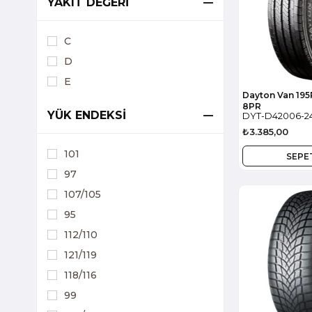
YAKIT DEĞERI
C
D
E
Dayton Van 195
8PR
YÜK ENDEKSI
DYT-D42006-2
₺3.385,00
101
SEPE
97
107/105
11090
95
112/110
121/119
118/116
99