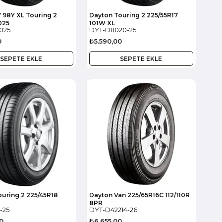
 98Y XL Touring 2
Dayton Touring 2 225/55R17
025
101W XL
025
DYT-D11020-25
0
₺5.590,00
SEPETE EKLE
SEPETE EKLE
uring 2 225/45R18
Dayton Van 225/65R16C 112/110R
8PR
1-25
DYT-D42214-26
0
₺6.655,00