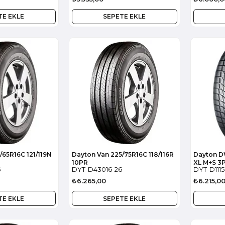
TE EKLE
SEPETE EKLE
/65R16C 121/119N
Dayton Van 225/75R16C 118/116R
Dayton D
10PR
XL M+S 3
6
DYT-D43016-26
DYT-D1115
₺6.265,00
₺6.215,0
TE EKLE
SEPETE EKLE