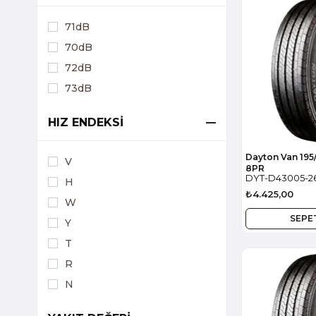
71dB
70dB
72dB
73dB
HIZ ENDEKSİ
Dayton Van 195
V
8PR
DYT-D43005-2
H
₺4.425,00
W
SEPE
Y
T
R
N