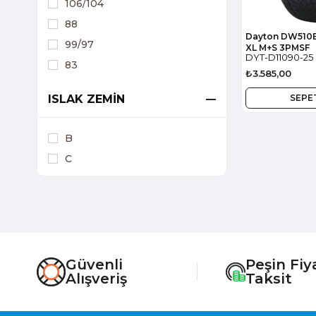
106/104
88
Dayton DW510E
99/97
XL M+S 3PMSF
DYT-D11090-25
83
₺3.585,00
ISLAK ZEMIN
SEPE
B
C
Güvenli
Peşin Fiy
Alışveriş
Taksit