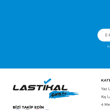
K
KAT
Yaz L
Kış L
4 Me
BİZİ TAKİP EDİN