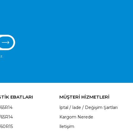
z.
STİK EBATLARI
MÜŞTERİ HİZMETLERİ
/65R14
İptal / İade / Değişim Şartları
/65R14
Kargom Nerede
/60R15
İletişim