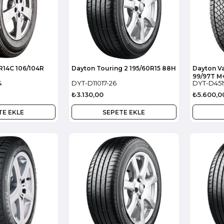
R14C 106/104R
Dayton Touring 2 195/60R15 88H
Dayton Va
99/97T M
4
DYT-D11017-26
DYT-D451
₺3.130,00
₺5.600,0
TE EKLE
SEPETE EKLE