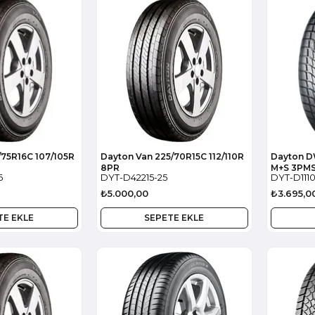
/75R16C 107/105R
Dayton Van 225/70R15C 112/110R
Dayton D
8PR
M+S 3PM
6
DYT-D42215-25
DYT-D1110
₺5.000,00
₺3.695,0
TE EKLE
SEPETE EKLE
45192