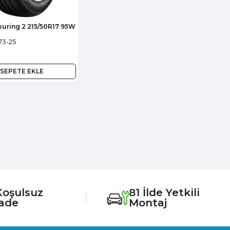
uring 2 215/50R17 95W
73-25
SEPETE EKLE
Koşulsuz
81 İlde Yetkili
İade
Montaj