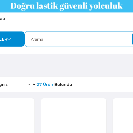
eti
LER
27 Ürün