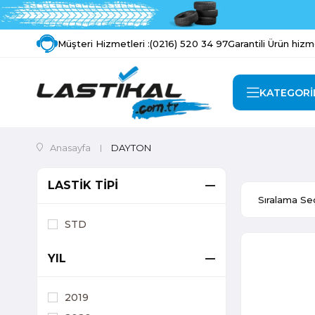
Müşteri Hizmetleri :
(0216) 520 34 97
Garantili Ürün hizm
KATEGORİ
Anasayfa
DAYTON
LASTİK TİPİ
STD
YIL
2019