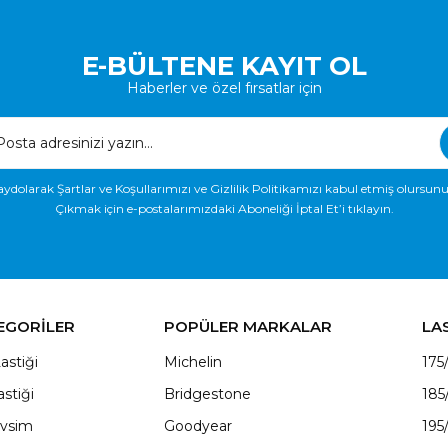
E-BÜLTENE KAYIT OL
Haberler ve özel fırsatlar için
aydolarak Şartlar ve Koşullarımızı ve Gizlilik Politikamızı kabul etmiş olursunu
Çıkmak için e-postalarımızdaki Aboneliği İptal Et’i tıklayın.
EGORİLER
POPÜLER MARKALAR
LA
astiği
Michelin
175
astiği
Bridgestone
185
vsim
Goodyear
195