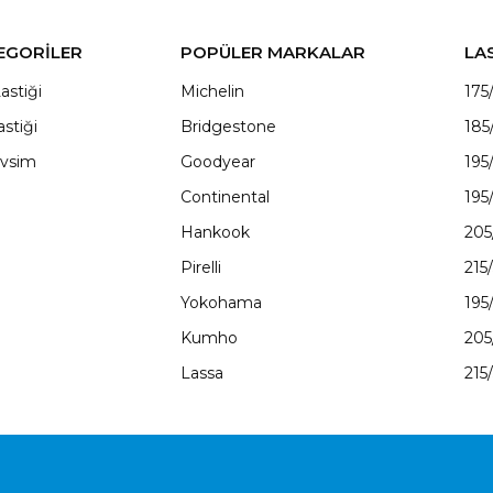
EGORİLER
POPÜLER MARKALAR
LA
astiği
Michelin
175
astiği
Bridgestone
185
vsim
Goodyear
195
Continental
195
Hankook
205
Pirelli
215
Yokohama
195
Kumho
205
Lassa
215