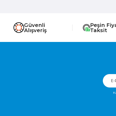
Güvenli
Peşin Fiy
Alışveriş
Taksit
K