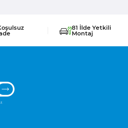
Koşulsuz
81 İlde Yetkili
İade
Montaj
z.