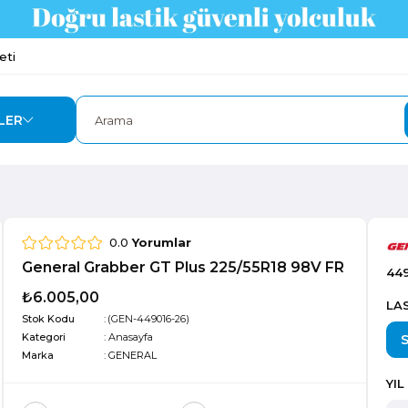
eti
LER
0.0
Yorumlar
General Grabber GT Plus 225/55R18 98V FR
44
₺6.005,00
LAS
Stok Kodu
(GEN-449016-26)
Kategori
:
Anasayfa
Marka
:
GENERAL
YIL