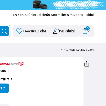
En Yeni Ürünler
Editörün Seçimi
İletişim
Sipariş Takibi
0
FAVORILERIM
ÜYE GIRIŞI
< < Önceki Sayfaya Dön
9016
TİK TİPİ
STD