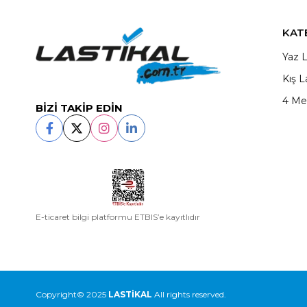
KAT
Yaz L
Kış L
4 Me
BİZİ TAKİP EDİN
E-ticaret bilgi platformu ETBIS’e kayıtlıdır
Copyright© 2025
LASTİKAL
All rights reserved.