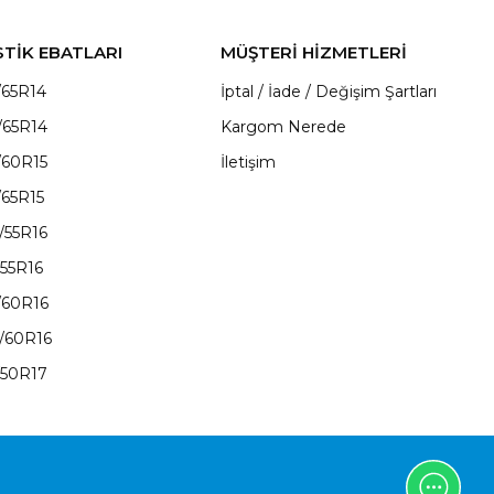
STİK EBATLARI
MÜŞTERİ HİZMETLERİ
/65R14
İptal / İade / Değişim Şartları
/65R14
Kargom Nerede
/60R15
İletişim
/65R15
/55R16
/55R16
/60R16
/60R16
/50R17