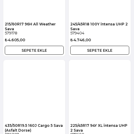
215/60R17 96H All Weather
245/45R18 100Y İntensa UHP 2
Sava
Sava
579178
579404
₺4.605,00
₺4.746,00
SEPETE EKLE
SEPETE EKLE
435/50R19.5 160J Cargo 5 Sava
225/45R17 94Y XL İntensa UHP
(Asfalt Dorse)
2 Sava