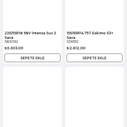
225/55R18 98V İntensa Suv 2
155/65R14 75T Eskimo S3+
Sava
Sava
583092
536192
₺5.303,00
₺2.612,00
SEPETE EKLE
SEPETE EKLE