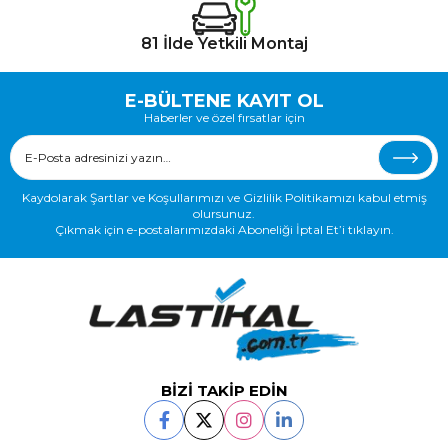
81 İlde Yetkili Montaj
E-BÜLTENE KAYIT OL
Haberler ve özel fırsatlar için
Kaydolarak Şartlar ve Koşullarımızı ve Gizlilik Politikamızı kabul etmiş
olursunuz.
Çıkmak için e-postalarımızdaki Aboneliği İptal Et’i tıklayın.
BİZİ TAKİP EDİN