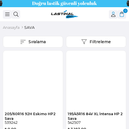
0
Anasayfa
SAVA
Sıralama
Filtreleme
205/60R16 92H Eskimo HP2
195/45R16 84V XL İntensa HP 2
Sava
Sava
539242
542507