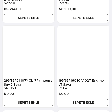
579758
579762
₺5.394,00
₺6.209,00
SEPETE EKLE
SEPETE EKLE
295/35R21 107Y XL (FP) İntensa
195/65R16C 104/102T Eskimo
Suv 2 Sava
LT Sava
543058
571840
₺0,00
₺0,00
SEPETE EKLE
SEPETE EKLE