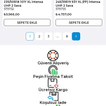
235/50R18 101Y XL Intensa
245/35R19 93Y XL (FP) İntensa
UHP 2 Sava
UHP 2 Sava
579752
579755
₺5.566,00
₺4.757,00
SEPETE EKLE
SEPETE EKLE
1
2
3
...
8
Güvenli Alışveriş
Peşin Fiyatına Taksit
Ücretsiz Kargo
Koşulsuz İade