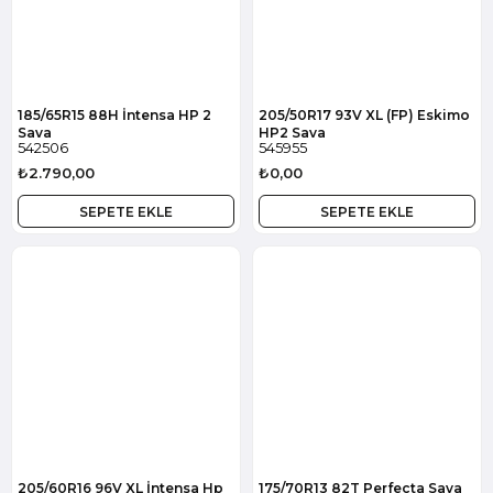
185/65R15 88H İntensa HP 2
205/50R17 93V XL (FP) Eskimo
Sava
HP2 Sava
542506
545955
₺2.790,00
₺0,00
SEPETE EKLE
SEPETE EKLE
205/60R16 96V XL İntensa Hp
175/70R13 82T Perfecta Sava