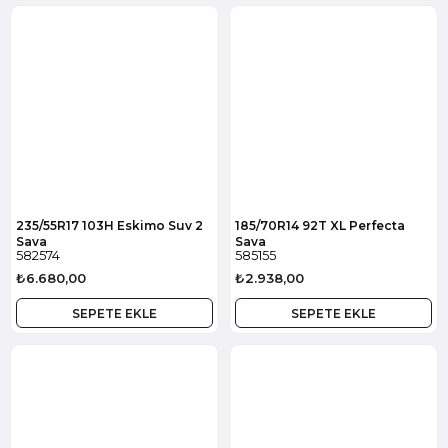
235/55R17 103H Eskimo Suv 2
185/70R14 92T XL Perfecta
Sava
Sava
582574
585155
₺6.680,00
₺2.938,00
SEPETE EKLE
SEPETE EKLE