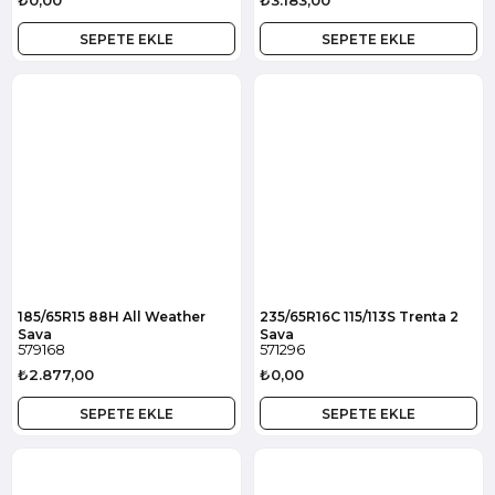
₺0,00
₺3.183,00
SEPETE EKLE
SEPETE EKLE
185/65R15 88H All Weather
235/65R16C 115/113S Trenta 2
Sava
Sava
579168
571296
₺2.877,00
₺0,00
SEPETE EKLE
SEPETE EKLE