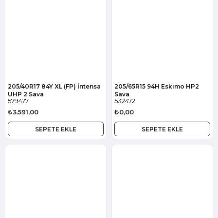
205/40R17 84Y XL (FP) İntensa
205/65R15 94H Eskimo HP2
UHP 2 Sava
Sava
579477
532472
₺3.591,00
₺0,00
SEPETE EKLE
SEPETE EKLE