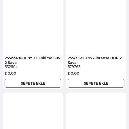
255/55R18 109Y XL Eskimo Suv
255/35R20 97Y İntensa UHP 2
2 Sava
Sava
532504
579763
₺0,00
₺0,00
SEPETE EKLE
SEPETE EKLE