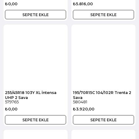
₺0,00
₺5.816,00
SEPETE EKLE
SEPETE EKLE
255/45R18 103Y XL İntensa
195/70R15C 104/102R Trenta 2
UHP 2 Sava
Sava
579765
580481
₺0,00
₺3.920,00
SEPETE EKLE
SEPETE EKLE