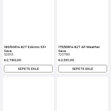
185/60R14 82T Eskimo S3+
175/65R14 82T All Weather
Sava
Sava
526113
720789
₺2.783,00
₺2.591,00
SEPETE EKLE
SEPETE EKLE