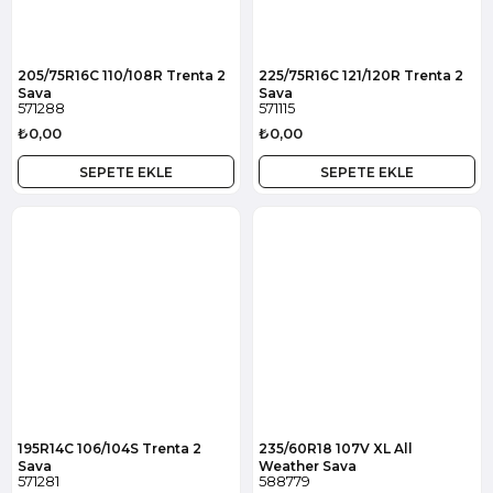
205/75R16C 110/108R Trenta 2
225/75R16C 121/120R Trenta 2
Sava
Sava
571288
571115
₺0,00
₺0,00
SEPETE EKLE
SEPETE EKLE
195R14C 106/104S Trenta 2
235/60R18 107V XL All
Sava
Weather Sava
571281
588779