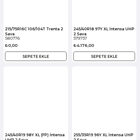
215/75R16C 106/104T Trenta 2
245/40R18 97Y XL İntensa UHP
Sava
2 Sava
580776
579757
₺0,00
₺4.176,00
SEPETE EKLE
SEPETE EKLE
245/40R19 98Y XL (FP) İntensa
255/35R19 96Y XL İntensa UHP
UHP 2 Sava
2 Sava