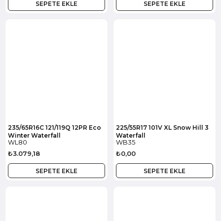
SEPETE EKLE
SEPETE EKLE
235/65R16C 121/119Q 12PR Eco
225/55R17 101V XL Snow Hill 3
Winter Waterfall
Waterfall
WL80
WB35
₺3.079,18
₺0,00
SEPETE EKLE
SEPETE EKLE