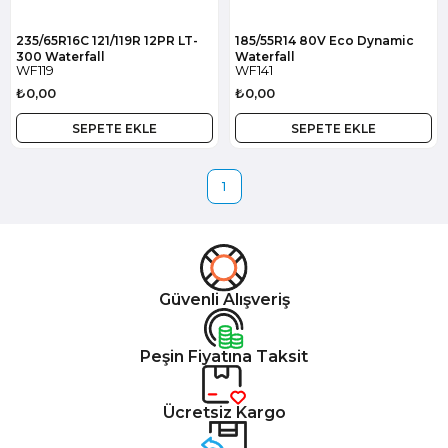
235/65R16C 121/119R 12PR LT-
185/55R14 80V Eco Dynamic
300 Waterfall
Waterfall
WF119
WF141
₺0,00
₺0,00
SEPETE EKLE
SEPETE EKLE
1
Güvenli Alışveriş
Peşin Fiyatına Taksit
Ücretsiz Kargo