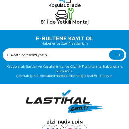
Koşulsuz İade
81 İlde Yetkili Montaj
E-BÜLTENE KAYIT OL
Haberler ve özel fırsatlar için
Kaydolarak Şartlar ve Koşullarımızı ve Gizlilik Politikamızı kabul etmiş
olursunuz.
Çıkmak için e-postalarımızdaki Aboneliği İptal Et’i tıklayın.
BİZİ TAKİP EDİN