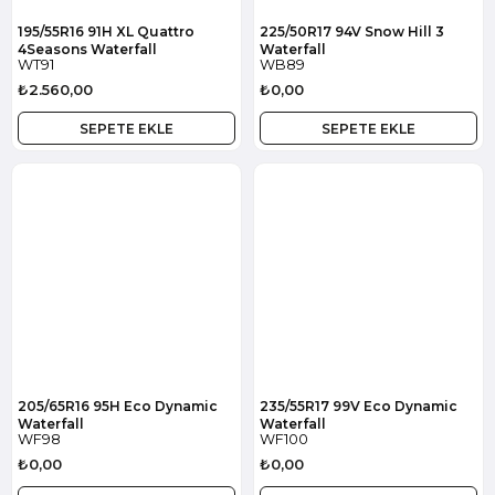
195/55R16 91H XL Quattro
225/50R17 94V Snow Hill 3
4Seasons Waterfall
Waterfall
WT91
WB89
₺2.560,00
₺0,00
SEPETE EKLE
SEPETE EKLE
205/65R16 95H Eco Dynamic
235/55R17 99V Eco Dynamic
Waterfall
Waterfall
WF98
WF100
₺0,00
₺0,00