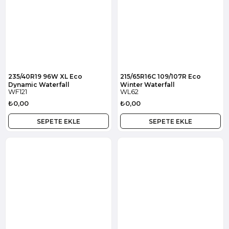
235/40R19 96W XL Eco
215/65R16C 109/107R Eco
Dynamic Waterfall
Winter Waterfall
WF121
WL62
₺0,00
₺0,00
SEPETE EKLE
SEPETE EKLE